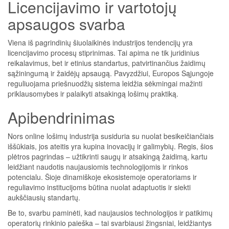
Licencijavimo ir vartotojų
apsaugos svarba
Viena iš pagrindinių šiuolaikinės industrijos tendencijų yra
licencijavimo procesų stiprinimas. Tai apima ne tik juridinius
reikalavimus, bet ir etinius standartus, patvirtinančius žaidimų
sąžiningumą ir žaidėjų apsaugą. Pavyzdžiui, Europos Sąjungoje
reguliuojama priešnuodžių sistema leidžia sėkmingai mažinti
priklausomybes ir palaikyti atsakingą lošimų praktiką.
Apibendrinimas
Nors online lošimų industrija susiduria su nuolat besikeičiančiais
iššūkiais, jos ateitis yra kupina inovacijų ir galimybių. Regis, šios
plėtros pagrindas – užtikrinti saugų ir atsakingą žaidimą, kartu
leidžiant naudotis naujausiomis technologijomis ir rinkos
potencialu. Šioje dinamiškoje ekosistemoje operatoriams ir
reguliavimo institucijoms būtina nuolat adaptuotis ir siekti
aukščiausių standartų.
Be to, svarbu paminėti, kad naujausios technologijos ir patikimų
operatorių rinkinio paieška – tai svarbiausi žingsniai, leidžiantys