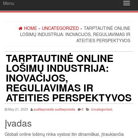
Menu
Toggl
navig
HOME
»
UNCATEGORIZED
» TARPTAUTINĖ ONLINE
LOŠIMŲ INDUSTRIJA: INOVACIJOS, REGULIAVIMAS IR
ATEITIES PERSPEKTYVOS
TARPTAUTINĖ ONLINE
LOŠIMŲ INDUSTRIJA:
INOVACIJOS,
REGULIAVIMAS IR
ATEITIES PERSPEKTYVOS
May 21, 2025
auditwpmedia auditwpmedia
0
Uncategorized
,
Įvadas
Globali online lošimų rinka vystosi itin dinamiškai, įtraukiančia