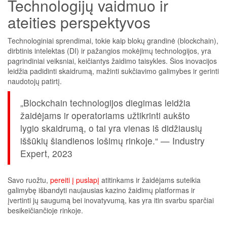
Technologijų vaidmuo ir
ateities perspektyvos
Technologiniai sprendimai, tokie kaip
blokų grandinė
(blockchain),
dirbtinis intelektas (DI) ir pažangios mokėjimų technologijos, yra
pagrindiniai veiksniai, keičiantys žaidimo taisykles. Šios inovacijos
leidžia padidinti skaidrumą, mažinti sukčiavimo galimybes ir gerinti
naudotojų patirtį.
„Blockchain technologijos diegimas leidžia
žaidėjams ir operatoriams užtikrinti aukšto
lygio skaidrumą, o tai yra vienas iš didžiausių
iššūkių šiandienos lošimų rinkoje.“ — Industry
Expert, 2023
Savo ruožtu,
pereiti į puslapį
atitinkams ir žaidėjams suteikia
galimybę išbandyti naujausias kazino žaidimų platformas ir
įvertinti jų saugumą bei inovatyvumą, kas yra itin svarbu sparčiai
besikeičiančioje rinkoje.