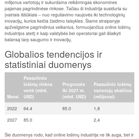
milijonus vartotojų ir sukurdama reikšmingas ekonomines
pajamas pagrindinėse rinkose. Tačiau ši industrija susiduria su
įvairiais iššūkiais – nuo reguliavimo naujovės iki technologinių
inovacijų, kurios keičia žaidimo taisykles. Šiame straipsnyje
apžvelgsime pagrindinius veiksnius, formuojančius online lošimų
industrijos ateitį ir kaip valstybės bei operatoriai gali išlaikyti
balansą tarp saugumo ir inovacijų.
Globalios tendencijos ir
statistiniai duomenys
Pasaulinės
lošimų rinkos
Prognozės
Pasaulinio lošimų
vertė (mlrd.
iki 2027 m.
vartotojų skaičius
Metai
USD)
(mlrd. USD)
(milijonai)
2022
64.4
85.0
1,8
2027
85.0
2,4
Šie duomenys rodo, kad online lošimų industrija ne tik auga, bet ir