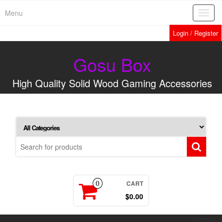
Menu
Toggl
navig
Login / Register
Gosu Box
High Quality Solid Wood Gaming Accessories
CART
0
$0.00