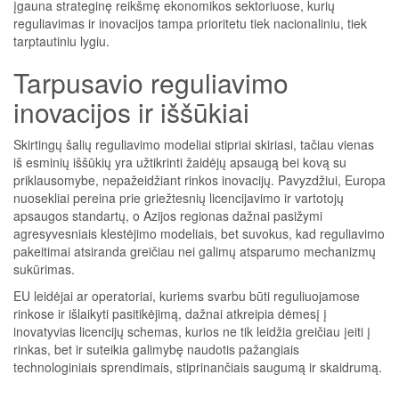
įgauna strateginę reikšmę ekonomikos sektoriuose, kurių
reguliavimas ir inovacijos tampa prioritetu tiek nacionaliniu, tiek
tarptautiniu lygiu.
Tarpusavio reguliavimo
inovacijos ir iššūkiai
Skirtingų šalių reguliavimo modeliai stipriai skiriasi, tačiau vienas
iš esminių iššūkių yra užtikrinti žaidėjų apsaugą bei kovą su
priklausomybe, nepažeidžiant rinkos inovacijų. Pavyzdžiui, Europa
nuosekliai pereina prie griežtesnių licencijavimo ir vartotojų
apsaugos standartų, o Azijos regionas dažnai pasižymi
agresyvesniais klestėjimo modeliais, bet suvokus, kad reguliavimo
pakeitimai atsiranda greičiau nei galimų atsparumo mechanizmų
sukūrimas.
EU leidėjai ar operatoriai, kuriems svarbu būti reguliuojamose
rinkose ir išlaikyti pasitikėjimą, dažnai atkreipia dėmesį į
inovatyvias licencijų schemas, kurios ne tik leidžia greičiau įeiti į
rinkas, bet ir suteikia galimybę naudotis pažangiais
technologiniais sprendimais, stiprinančiais saugumą ir skaidrumą.