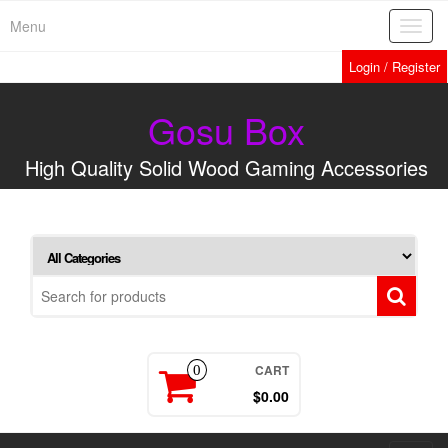
Menu
Toggl
navig
Login / Register
Gosu Box
High Quality Solid Wood Gaming Accessories
CART
0
$0.00