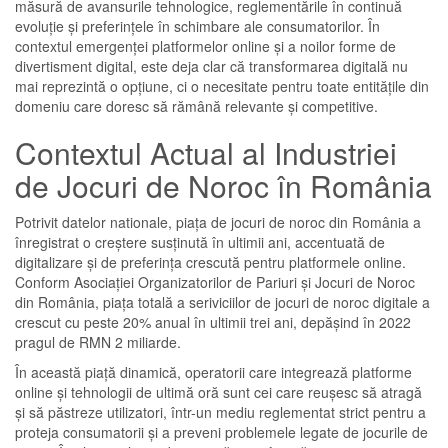
măsură de avansurile tehnologice, reglementările în continuă
evoluție și preferințele în schimbare ale consumatorilor. În
contextul emergenței platformelor online și a noilor forme de
divertisment digital, este deja clar că transformarea digitală nu
mai reprezintă o opțiune, ci o necesitate pentru toate entitățile din
domeniu care doresc să rămână relevante și competitive.
Contextul Actual al Industriei
de Jocuri de Noroc în România
Potrivit datelor nationale, piața de jocuri de noroc din România a
înregistrat o creștere susținută în ultimii ani, accentuată de
digitalizare și de preferința crescută pentru platformele online.
Conform Asociației Organizatorilor de Pariuri și Jocuri de Noroc
din România, piața totală a seriviciilor de jocuri de noroc digitale a
crescut cu peste
20%
anual în ultimii trei ani, depășind în 2022
pragul de
RMN 2 miliarde
.
În această piață dinamică, operatorii care integrează platforme
online și tehnologii de ultimă oră sunt cei care reușesc să atragă
și să păstreze utilizatori, într-un mediu reglementat strict pentru a
proteja consumatorii și a preveni problemele legate de jocurile de