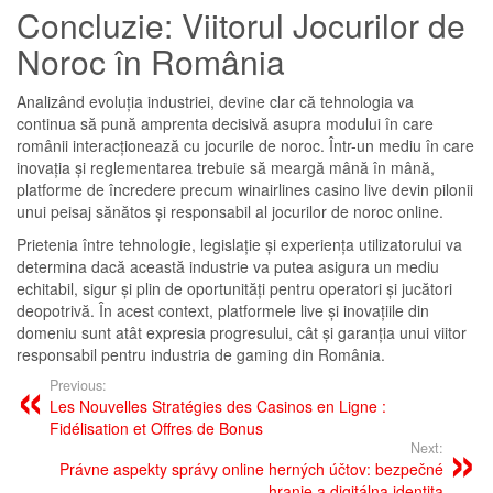
Concluzie: Viitorul Jocurilor de
Noroc în România
Analizând evoluția industriei, devine clar că tehnologia va
continua să pună amprenta decisivă asupra modului în care
românii interacționează cu jocurile de noroc. Într-un mediu în care
inovația și reglementarea trebuie să meargă mână în mână,
platforme de încredere precum winairlines casino live devin pilonii
unui peisaj sănătos și responsabil al jocurilor de noroc online.
Prietenia între tehnologie, legislație și experiența utilizatorului va
determina dacă această industrie va putea asigura un mediu
echitabil, sigur și plin de oportunități pentru operatori și jucători
deopotrivă. În acest context, platformele live și inovațiile din
domeniu sunt atât expresia progresului, cât și garanția unui viitor
responsabil pentru industria de gaming din România.
Previous:
Les Nouvelles Stratégies des Casinos en Ligne :
Fidélisation et Offres de Bonus
Next:
Právne aspekty správy online herných účtov: bezpečné
hranie a digitálna identita