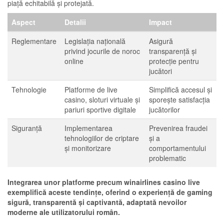
piață echitabilă și protejată.
Aspect
Detalii
Impact
Reglementare
Legislația națională
Asigură
privind jocurile de noroc
transparență și
online
protecție pentru
jucători
Tehnologie
Platforme de live
Simplifică accesul și
casino, sloturi virtuale și
sporește satisfacția
pariuri sportive digitale
jucătorilor
Siguranță
Implementarea
Prevenirea fraudei
tehnologiilor de criptare
și a
și monitorizare
comportamentului
problematic
Integrarea unor platforme precum winairlines casino live
exemplifică aceste tendințe, oferind o experiență de gaming
sigură, transparentă și captivantă, adaptată nevoilor
moderne ale utilizatorului român.