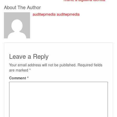
About The Author
auditwpmedia auditwpmedia
Leave a Reply
Your email address will not be published.
Required fields
are marked
*
Comment
*