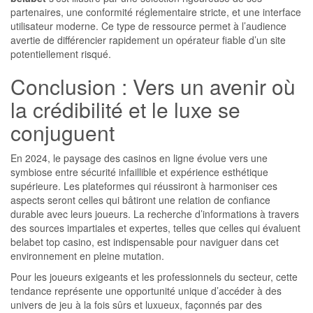
partenaires, une conformité réglementaire stricte, et une interface
utilisateur moderne. Ce type de ressource permet à l’audience
avertie de différencier rapidement un opérateur fiable d’un site
potentiellement risqué.
Conclusion : Vers un avenir où
la crédibilité et le luxe se
conjuguent
En 2024, le paysage des casinos en ligne évolue vers une
symbiose entre sécurité infaillible et expérience esthétique
supérieure. Les plateformes qui réussiront à harmoniser ces
aspects seront celles qui bâtiront une relation de confiance
durable avec leurs joueurs. La recherche d’informations à travers
des sources impartiales et expertes, telles que celles qui évaluent
belabet top casino, est indispensable pour naviguer dans cet
environnement en pleine mutation.
Pour les joueurs exigeants et les professionnels du secteur, cette
tendance représente une opportunité unique d’accéder à des
univers de jeu à la fois sûrs et luxueux, façonnés par des