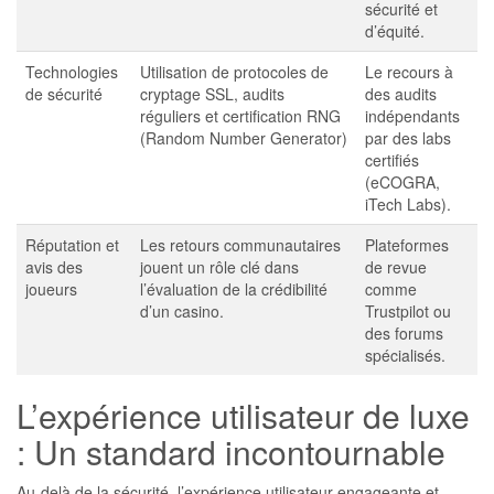
sécurité et
d’équité.
Technologies
Utilisation de protocoles de
Le recours à
de sécurité
cryptage SSL, audits
des audits
réguliers et certification RNG
indépendants
(Random Number Generator)
par des labs
certifiés
(eCOGRA,
iTech Labs).
Réputation et
Les retours communautaires
Plateformes
avis des
jouent un rôle clé dans
de revue
joueurs
l’évaluation de la crédibilité
comme
d’un casino.
Trustpilot ou
des forums
spécialisés.
L’expérience utilisateur de luxe
: Un standard incontournable
Au-delà de la sécurité, l’expérience utilisateur engageante et