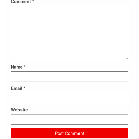
Comment
*
Name
*
Email
*
Website