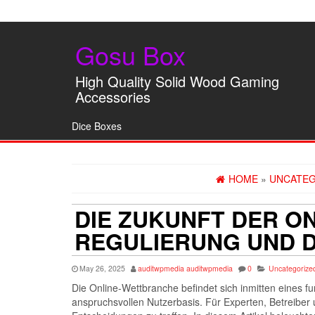
Gosu Box
High Quality Solid Wood Gaming
Accessories
Dice Boxes
HOME
»
UNCATEG
DIE ZUKUNFT DER O
REGULIERUNG UND D
May 26, 2025
auditwpmedia auditwpmedia
0
Uncategorize
Die Online-Wettbranche befindet sich inmitten eines
anspruchsvollen Nutzerbasis. Für Experten, Betreiber u