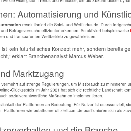
en wir die wichtigsten Trends und Einflüsse, die die Zukunft dieser dy
en: Automatisierung und Künstlic
utomation
revolutioniert die Spiel- und Wettindustrie. Durch fortgesc
 und Betrugsversuche effizienter erkennen. So aktiviert beispielsweise
ren und transparenten Wettbetrieb zu gewährleisten.
st kein futuristisches Konzept mehr, sondern bereits gel
cht,” erklärt Branchenanalyst Marcus Weber.
und Marktzugang
 vermehrt auf strenge Regulierungen, um Missbrauch zu minimieren u
line-Glücksspiels im Jahr 2021 hat sich die rechtliche Landschaft kont
n auch sozialverantwortliche Maßnahmen implementieren.
ichkeit der Plattformen an Bedeutung. Für Nutzer ist es essenziell, si
 Plattformen wie betathome-offiziell.com.de positionieren sich als zuve
zerverhalten und die Branche