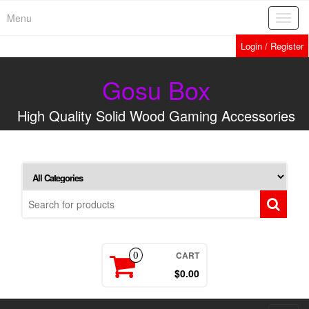
Menu
Toggl
navig
Login / Register
Gosu Box
High Quality Solid Wood Gaming Accessories
CART
0
$0.00