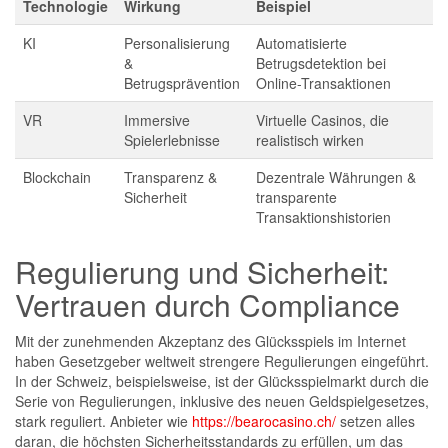
Technologie
Wirkung
Beispiel
KI
Personalisierung
Automatisierte
&
Betrugsdetektion bei
Betrugsprävention
Online-Transaktionen
VR
Immersive
Virtuelle Casinos, die
Spielerlebnisse
realistisch wirken
Blockchain
Transparenz &
Dezentrale Währungen &
Sicherheit
transparente
Transaktionshistorien
Regulierung und Sicherheit:
Vertrauen durch Compliance
Mit der zunehmenden Akzeptanz des Glücksspiels im Internet
haben Gesetzgeber weltweit strengere Regulierungen eingeführt.
In der Schweiz, beispielsweise, ist der Glücksspielmarkt durch die
Serie von Regulierungen, inklusive des neuen Geldspielgesetzes,
stark reguliert. Anbieter wie
https://bearocasino.ch/
setzen alles
daran, die höchsten Sicherheitsstandards zu erfüllen, um das