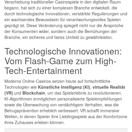
Verschiebung traditioneller Casinospiele in den digitalen Raum
begann, hat sich zu einer komplexen Branche entwickelt, die
durch technologische Innovationen, verstärkte Regulierungen und
ein wachsendes Bewusstsein für verantwortungsvolles Spielen
geprägt ist. Diese Veränderung spiegelt nicht nur die Ansprüche
der Konsumenten wider, sondern auch die Bemühungen der
Branche, ein sicheres und faires Umfeld zu gewährleisten.
Technologische Innovationen:
Vom Flash-Game zum High-
Tech-Entertainment
Moderne Online-Casinos setzen heute auf fortschrittliche
Technologien wie
Künstliche Intelligenz (KI)
,
virtuelle Realität
(VR)
und
Blockchain
, um das Spielerlebnis zu revolutionieren.
KI-Algorithmen ermöglichen personalisierte Spielempfehlungen
sowie die Überwachung von verdächtigem Verhalten, was die
Betrugsprävention erheblich verbessert. VR schafft immersive
Welten, in denen Spieler ihre Lieblingsspiele aus der Komfortzone
ihres Zuhauses erleben können.