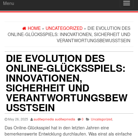
Menu
Toggl
navig
HOME
»
UNCATEGORIZED
» DIE EVOLUTION DES
ONLINE-GLÜCKSSPIELS: INNOVATIONEN, SICHERHEIT UND
VERANTWORTUNGSBEWUSSTSEIN
DIE EVOLUTION DES
ONLINE-GLÜCKSSPIELS:
INNOVATIONEN,
SICHERHEIT UND
VERANTWORTUNGSBEW
USSTSEIN
May 26, 2025
auditwpmedia auditwpmedia
0
Uncategorized
,
Das Online-Glücksspiel hat in den letzten Jahren eine
bemerkenswerte Entwicklung durchlaufen. Was einst als einfache