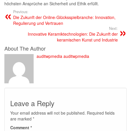
höchsten Ansprüche an Sicherheit und Ethik erfüllt.
Previous:
Die Zukunft der Online-Glücksspielbranche: Innovation,
Regulierung und Vertrauen
Next:
Innovative Keramiktechnologien: Die Zukunft der
keramischen Kunst und Industrie
About The Author
auditwpmedia auditwpmedia
Leave a Reply
Your email address will not be published.
Required fields
are marked
*
Comment
*