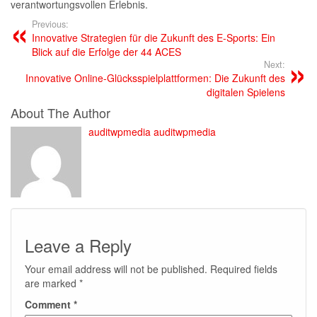
verantwortungsvollen Erlebnis.
Previous:
Innovative Strategien für die Zukunft des E-Sports: Ein
Blick auf die Erfolge der 44 ACES
Next:
Innovative Online-Glücksspielplattformen: Die Zukunft des
digitalen Spielens
About The Author
auditwpmedia auditwpmedia
Leave a Reply
Your email address will not be published.
Required fields
are marked
*
Comment
*