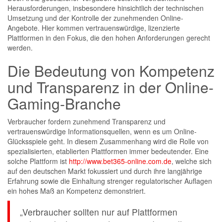
Herausforderungen, insbesondere hinsichtlich der technischen
Umsetzung und der Kontrolle der zunehmenden Online-
Angebote. Hier kommen vertrauenswürdige, lizenzierte
Plattformen in den Fokus, die den hohen Anforderungen gerecht
werden.
Die Bedeutung von Kompetenz
und Transparenz in der Online-
Gaming-Branche
Verbraucher fordern zunehmend Transparenz und
vertrauenswürdige Informationsquellen, wenn es um Online-
Glücksspiele geht. In diesem Zusammenhang wird die Rolle von
spezialisierten, etablierten Plattformen immer bedeutender. Eine
solche Plattform ist
http://www.bet365-online.com.de
, welche sich
auf den deutschen Markt fokussiert und durch ihre langjährige
Erfahrung sowie die Einhaltung strenger regulatorischer Auflagen
ein hohes Maß an Kompetenz demonstriert.
„Verbraucher sollten nur auf Plattformen