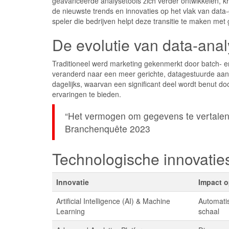
geavanceerde analysetools zich verder ontwikkelen, kri
de nieuwste trends en innovaties op het vlak van data
speler die bedrijven helpt deze transitie te maken me
De evolutie van data-anal
Traditioneel werd marketing gekenmerkt door batch- e
veranderd naar een meer gerichte, datagestuurde aa
dagelijks, waarvan een significant deel wordt benut do
ervaringen te bieden.
“Het vermogen om gegevens te vertalen 
Branchenquête 2023
Technologische innovatie
Innovatie
Impact o
Artificial Intelligence (AI) & Machine
Automatis
Learning
schaal