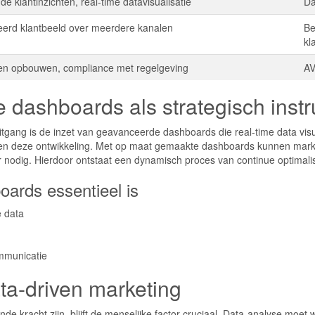
e klantinzichten, real-time datavisualisatie
Da
eerd klantbeeld over meerdere kanalen
Be
kl
en opbouwen, compliance met regelgeving
AV
dashboards als strategisch inst
uitgang is de inzet van geavanceerde dashboards die real-time data vis
en deze ontwikkeling. Met op maat gemaakte dashboards kunnen mark
nodig. Hierdoor ontstaat een dynamisch proces van continue optimalisa
ards essentieel is
e data
mmunicatie
ata-driven marketing
e kracht zijn, blijft de menselijke factor cruciaal. Data-analyse moet