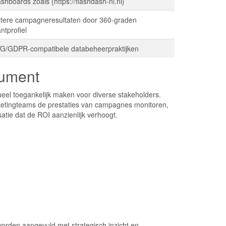
shboards zoals {https://flashdash-nl.nl}
tere campagneresultaten door 360-graden
antprofiel
G/GDPR-compatibele databeheerpraktijken
rument
ueel toegankelijk maken voor diverse stakeholders.
etingteams de prestaties van campagnes monitoren,
tie dat de ROI aanzienlijk verhoogt.
 worden aangevuld met strategisch inzicht en