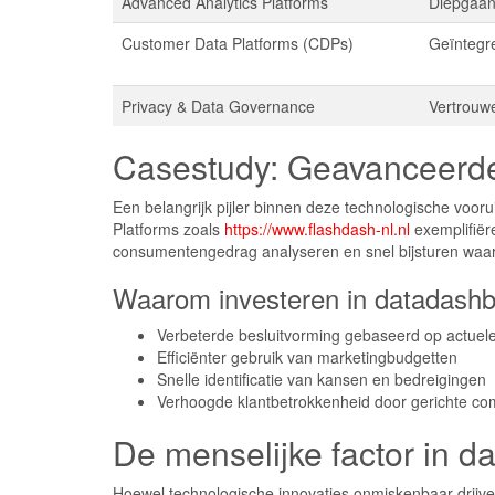
Advanced Analytics Platforms
Diepgaand
Customer Data Platforms (CDPs)
Geïntegr
Privacy & Data Governance
Vertrouw
Casestudy: Geavanceerde 
Een belangrijk pijler binnen deze technologische voor
Platforms zoals
https://www.flashdash-nl.nl
exemplifiër
consumentengedrag analyseren en snel bijsturen waar 
Waarom investeren in datadashbo
Verbeterde besluitvorming gebaseerd op actuel
Efficiënter gebruik van marketingbudgetten
Snelle identificatie van kansen en bedreigingen
Verhoogde klantbetrokkenheid door gerichte co
De menselijke factor in d
Hoewel technologische innovaties onmiskenbaar drijvend