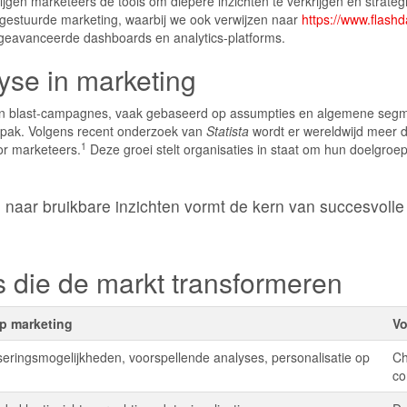
jgen marketeers de tools om diepere inzichten te verkrijgen en strategi
-gestuurde marketing, waarbij we ook verwijzen naar
https://www.flashd
t geavanceerde dashboards en analytics-platforms.
yse in marketing
n blast-campagnes, vaak gebaseerd op assumpties en algemene segment
npak. Volgens recent onderzoek van
Statista
wordt er wereldwijd meer d
1
or marketeers.
Deze groei stelt organisaties in staat om hun doelgroe
naar bruikbare inzichten vormt de kern van succesvoll
s die de markt transformeren
p marketing
Vo
eringsmogelijkheden, voorspellende analyses, personalisatie op
Ch
co