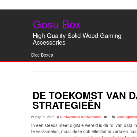
Gosu Box
High Quality Solid Wood Gaming
Accessories
Dice Boxes
DE TOEKOMST VAN D
STRATEGIEËN
May 26, 2025
auditwpmedia auditwpmedia
0
Uncategorize
In een steeds meer digitale wereld is de rol van data 
te verzamelen, maar deze ook effectief te vertalen naa