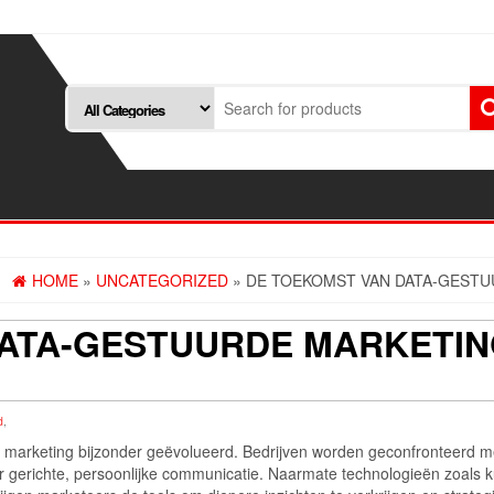
HOME
»
UNCATEGORIZED
» DE TOEKOMST VAN DATA-GESTU
ATA-GESTUURDE MARKETING
d
,
in marketing bijzonder geëvolueerd. Bedrijven worden geconfronteerd me
r gerichte, persoonlijke communicatie. Naarmate technologieën zoals ku