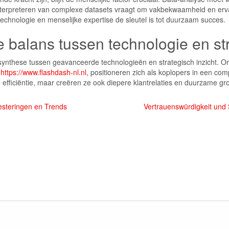
t interpreteren van complexe datasets vraagt om vakbekwaamheid en er
echnologie en menselijke expertise de sleutel is tot duurzaam succes.
 balans tussen technologie en st
ynthese tussen geavanceerde technologieën en strategisch inzicht. Org
n
https://www.flashdash-nl.nl
, positioneren zich als koplopers in een comp
le efficiëntie, maar creëren ze ook diepere klantrelaties en duurzame g
esteringen en Trends
Vertrauenswürdigkeit und 