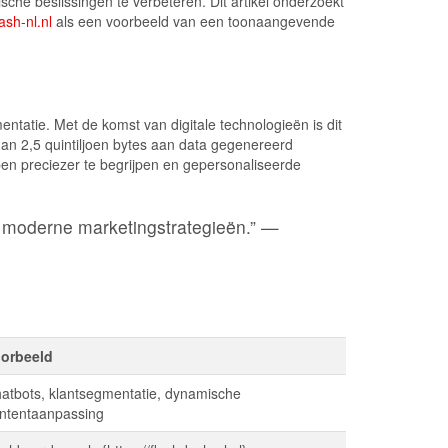
sche beslissingen te verbeteren. Dit artikel onderzoekt
ash-nl.nl
als een voorbeeld van een toonaangevende
atie. Met de komst van digitale technologieën is dit
an 2,5 quintiljoen bytes aan data gegenereerd
pen preciezer te begrijpen en gepersonaliseerde
e moderne marketingstrategieën.” —
orbeeld
atbots, klantsegmentatie, dynamische
ntentaanpassing