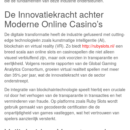
die de fundamenten van deze industrie ondersteunen.
De Innovatiekracht achter
Moderne Online Casino’s
De digitale transformatie heeft de industrie gefuseerd met cutting-
edge technologieën zoals kunstmatige intelligentie (AI),
blockchain en virtual reality (VR). Zo biedt
http://rubyslots.nl/
een
breed scala aan online slots en casinospellen die niet alleen
visueel verbluffend zijn, maar ook voorzien in transparantie en
eerlijkheid. Volgens recente rapporten van de Global Gaming
Analytics Consortium, groeien virtual realiteit spellen met meer
dan 35% per jaar, wat de innovatiekracht van de sector
onderstreept.
De integratie van blockchaintechnologie speelt hierbij een cruciale
rol door het verhogen van de transparantie in transacties en het
verminderen van fraude. Op platforms zoals Ruby Slots wordt
gebruik gemaakt van gecodeerde certificaten die de
onpartijdigheid van games vastleggen, wat het vertrouwen van
spelers aanzienlijk versterkt.