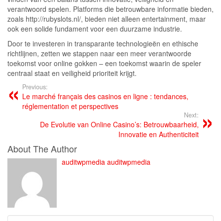
verantwoord spelen. Platforms die betrouwbare informatie bieden,
zoals http://rubyslots.nl/, bieden niet alleen entertainment, maar
ook een solide fundament voor een duurzame industrie.
Door te investeren in transparante technologieën en ethische
richtlijnen, zetten we stappen naar een meer verantwoorde
toekomst voor online gokken – een toekomst waarin de speler
centraal staat en veiligheid prioriteit krijgt.
Previous:
Le marché français des casinos en ligne : tendances,
réglementation et perspectives
Next:
De Evolutie van Online Casino’s: Betrouwbaarheid,
Innovatie en Authenticiteit
About The Author
auditwpmedia auditwpmedia