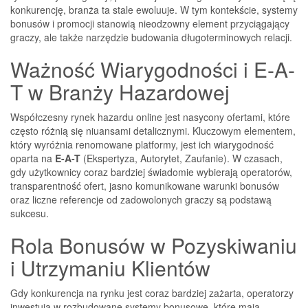
konkurencję, branża ta stale ewoluuje. W tym kontekście, systemy
bonusów i promocji stanowią nieodzowny element przyciągający
graczy, ale także narzędzie budowania długoterminowych relacji.
Ważność Wiarygodności i E-A-
T w Branży Hazardowej
Współczesny rynek hazardu online jest nasycony ofertami, które
często różnią się niuansami detalicznymi. Kluczowym elementem,
który wyróżnia renomowane platformy, jest ich wiarygodność
oparta na
E-A-T
(Ekspertyza, Autorytet, Zaufanie). W czasach,
gdy użytkownicy coraz bardziej świadomie wybierają operatorów,
transparentność ofert, jasno komunikowane warunki bonusów
oraz liczne referencje od zadowolonych graczy są podstawą
sukcesu.
Rola Bonusów w Pozyskiwaniu
i Utrzymaniu Klientów
Gdy konkurencja na rynku jest coraz bardziej zażarta, operatorzy
inwestują w rozbudowane systemy bonusowe, które mają