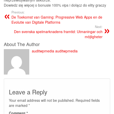
nieprzewidywalnym sektorze.
Dowiedz się więcej o bonusie 100% vips i dołącz do elity graczy
Previous:
De Toekomst van Gaming: Progressive Web Apps en de
Evolutie van Digitale Platforms
Next:
Den svenska spelmarknadens framtid: Utmaningar och
möjligheter
About The Author
auditwpmedia auditwpmedia
Leave a Reply
Your email address will not be published.
Required fields
are marked
*
Comment
*