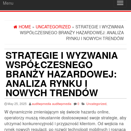
Menu
Toggl
navig
HOME
»
UNCATEGORIZED
» STRATEGIE I WYZWANIA
WSPÓŁCZESNEGO BRANŻY HAZARDOWEJ: ANALIZA
RYNKU I NOWYCH TRENDÓW
STRATEGIE I WYZWANIA
WSPÓŁCZESNEGO
BRANŻY HAZARDOWEJ:
ANALIZA RYNKU I
NOWYCH TRENDÓW
May 25, 2025
auditwpmedia auditwpmedia
0
Uncategorized
,
W dynamicznie zmieniającym się świecie hazardu online,
operatorzy muszą nieustannie dostosowywać swoje strategie, aby
utrzymać konkurencyjność i przyjazność klientom. Od wejścia na
rynek nowych regulacji, po rozwój technologii mobilnych i rosnącą