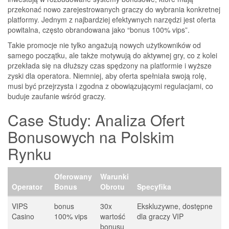
przekonać nowo zarejestrowanych graczy do wybrania konkretnej
platformy. Jednym z najbardziej efektywnych narzędzi jest oferta
powitalna, często obrandowana jako “bonus 100% vips”.
Takie promocje nie tylko angażują nowych użytkowników od
samego początku, ale także motywują do aktywnej gry, co z kolei
przekłada się na dłuższy czas spędzony na platformie i wyższe
zyski dla operatora. Niemniej, aby oferta spełniała swoją rolę,
musi być przejrzysta i zgodna z obowiązującymi regulacjami, co
buduje zaufanie wśród graczy.
Case Study: Analiza Ofert
Bonusowych na Polskim
Rynku
Oferowany
Warunki
Operator
Bonus
Obrotu
Specyfika
VIPS
bonus
30x
Ekskluzywne, dostępne
Casino
100% vips
wartość
dla graczy VIP
bonusu