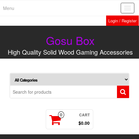
Menu
Toggl
navig
Login / Register
Gosu Box
High Quality Solid Wood Gaming Accessories
CART
0
$0.00