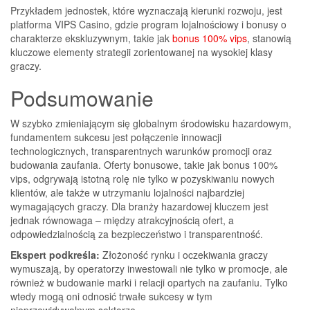
Przykładem jednostek, które wyznaczają kierunki rozwoju, jest
platforma VIPS Casino, gdzie program lojalnościowy i bonusy o
charakterze ekskluzywnym, takie jak
bonus 100% vips
, stanowią
kluczowe elementy strategii zorientowanej na wysokiej klasy
graczy.
Podsumowanie
W szybko zmieniającym się globalnym środowisku hazardowym,
fundamentem sukcesu jest połączenie innowacji
technologicznych, transparentnych warunków promocji oraz
budowania zaufania. Oferty bonusowe, takie jak bonus 100%
vips, odgrywają istotną rolę nie tylko w pozyskiwaniu nowych
klientów, ale także w utrzymaniu lojalności najbardziej
wymagających graczy. Dla branży hazardowej kluczem jest
jednak równowaga – między atrakcyjnością ofert, a
odpowiedzialnością za bezpieczeństwo i transparentność.
Ekspert podkreśla:
Złożoność rynku i oczekiwania graczy
wymuszają, by operatorzy inwestowali nie tylko w promocje, ale
również w budowanie marki i relacji opartych na zaufaniu. Tylko
wtedy mogą oni odnosić trwałe sukcesy w tym