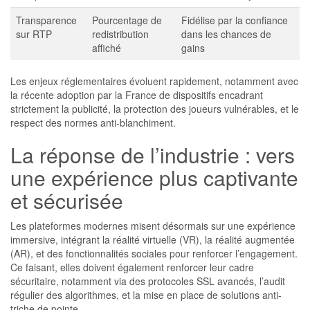
Transparence
Pourcentage de
Fidélise par la confiance
sur RTP
redistribution
dans les chances de
affiché
gains
Les enjeux réglementaires évoluent rapidement, notamment avec
la récente adoption par la France de dispositifs encadrant
strictement la publicité, la protection des joueurs vulnérables, et le
respect des normes anti-blanchiment.
La réponse de l’industrie : vers
une expérience plus captivante
et sécurisée
Les plateformes modernes misent désormais sur une expérience
immersive, intégrant la réalité virtuelle (VR), la réalité augmentée
(AR), et des fonctionnalités sociales pour renforcer l’engagement.
Ce faisant, elles doivent également renforcer leur cadre
sécuritaire, notamment via des protocoles SSL avancés, l’audit
régulier des algorithmes, et la mise en place de solutions anti-
triche de pointe.