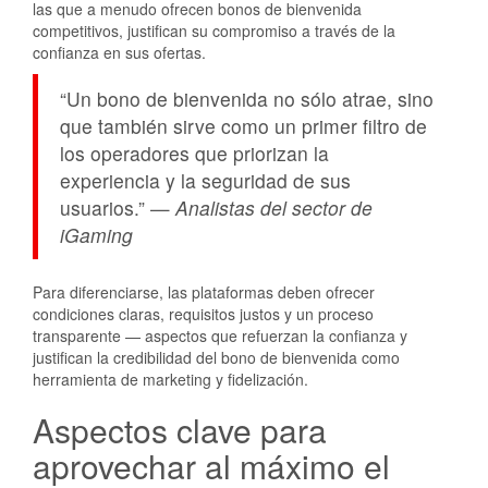
las que a menudo ofrecen bonos de bienvenida
competitivos, justifican su compromiso a través de la
confianza en sus ofertas.
“Un bono de bienvenida no sólo atrae, sino
que también sirve como un primer filtro de
los operadores que priorizan la
experiencia y la seguridad de sus
usuarios.” —
Analistas del sector de
iGaming
Para diferenciarse, las plataformas deben ofrecer
condiciones claras, requisitos justos y un proceso
transparente — aspectos que refuerzan la confianza y
justifican la credibilidad del bono de bienvenida como
herramienta de marketing y fidelización.
Aspectos clave para
aprovechar al máximo el