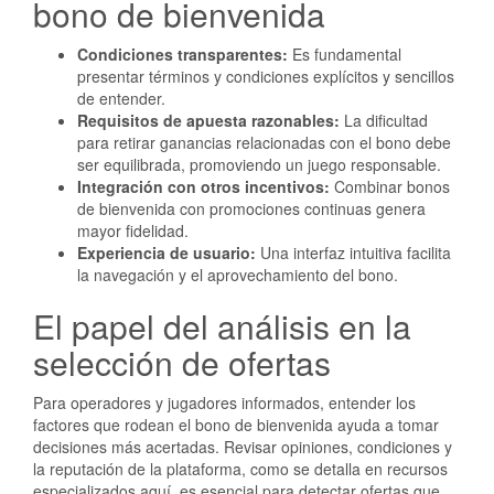
bono de bienvenida
Condiciones transparentes:
Es fundamental
presentar términos y condiciones explícitos y sencillos
de entender.
Requisitos de apuesta razonables:
La dificultad
para retirar ganancias relacionadas con el bono debe
ser equilibrada, promoviendo un juego responsable.
Integración con otros incentivos:
Combinar bonos
de bienvenida con promociones continuas genera
mayor fidelidad.
Experiencia de usuario:
Una interfaz intuitiva facilita
la navegación y el aprovechamiento del bono.
El papel del análisis en la
selección de ofertas
Para operadores y jugadores informados, entender los
factores que rodean el bono de bienvenida ayuda a tomar
decisiones más acertadas. Revisar opiniones, condiciones y
la reputación de la plataforma, como se detalla en recursos
especializados aquí, es esencial para detectar ofertas que