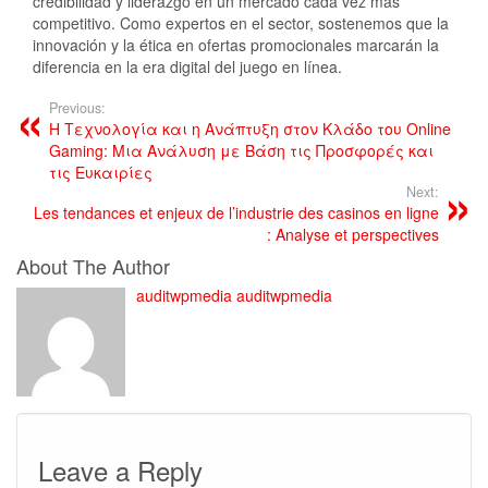
credibilidad y liderazgo en un mercado cada vez más
competitivo. Como expertos en el sector, sostenemos que la
innovación y la ética en ofertas promocionales marcarán la
diferencia en la era digital del juego en línea.
Previous:
Η Τεχνολογία και η Ανάπτυξη στον Κλάδο του Online
Gaming: Μια Ανάλυση με Βάση τις Προσφορές και
τις Ευκαιρίες
Next:
Les tendances et enjeux de l’industrie des casinos en ligne
: Analyse et perspectives
About The Author
auditwpmedia auditwpmedia
Leave a Reply