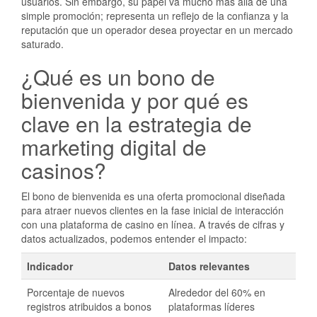
usuarios. Sin embargo, su papel va mucho más allá de una
simple promoción; representa un reflejo de la confianza y la
reputación que un operador desea proyectar en un mercado
saturado.
¿Qué es un bono de
bienvenida y por qué es
clave en la estrategia de
marketing digital de
casinos?
El bono de bienvenida es una oferta promocional diseñada
para atraer nuevos clientes en la fase inicial de interacción
con una plataforma de casino en línea. A través de cifras y
datos actualizados, podemos entender el impacto:
Indicador
Datos relevantes
Porcentaje de nuevos
Alrededor del
60%
en
registros atribuidos a bonos
plataformas líderes