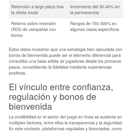
Retención a largo plazo tras
Incremento del
30-40%
en
la oferta inicial
la permanencia
Retorno sobre inversión
Rangos de
150-300%
en
(ROI) de campañas con
algunos casos específicos
bonos
Estos datos muestran que una estrategia bien ejecutada con
bonos de bienvenida puede ser el elemento diferencial para
consolidar una base sólida de jugadores desde los primeros
pasos, consolidando la fidelidad mediante experiencias
positivas.
El vínculo entre confianza,
regulación y bonos de
bienvenida
La credibilidad en el sector del juego en línea se sustenta en
múltiples factores, entre ellos la transparencia y la seguridad.
En este contexto, plataformas reguladas y licenciadas, como