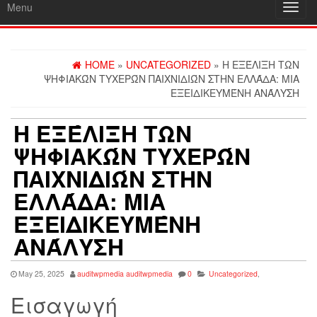
Menu
Toggl
navig
HOME
»
UNCATEGORIZED
» Η ΕΞΈΛΙΞΗ ΤΩΝ
ΨΗΦΙΑΚΏΝ ΤΥΧΕΡΏΝ ΠΑΙΧΝΙΔΙΏΝ ΣΤΗΝ ΕΛΛΆΔΑ: ΜΙΑ
ΕΞΕΙΔΙΚΕΥΜΈΝΗ ΑΝΆΛΥΣΗ
Η ΕΞΈΛΙΞΗ ΤΩΝ
ΨΗΦΙΑΚΏΝ ΤΥΧΕΡΏΝ
ΠΑΙΧΝΙΔΙΏΝ ΣΤΗΝ
ΕΛΛΆΔΑ: ΜΙΑ
ΕΞΕΙΔΙΚΕΥΜΈΝΗ
ΑΝΆΛΥΣΗ
May 25, 2025
auditwpmedia auditwpmedia
0
Uncategorized
,
Εισαγωγή