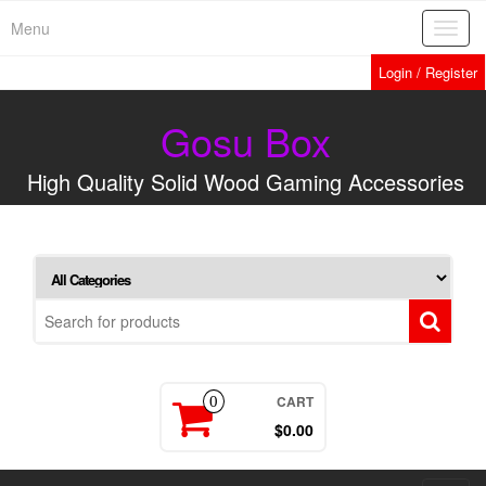
Menu
Toggl
navig
Login / Register
Gosu Box
High Quality Solid Wood Gaming Accessories
CART
0
$0.00