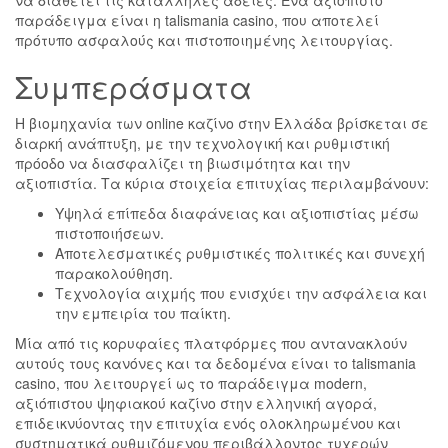
να διαθέτει τις κατάλληλες άδειες. Ένα αξιόπιστο
παράδειγμα είναι η talismania casino, που αποτελεί
πρότυπο ασφαλούς και πιστοποιημένης λειτουργίας.
Συμπεράσματα
Η βιομηχανία των online καζίνο στην Ελλάδα βρίσκεται σε
διαρκή ανάπτυξη, με την τεχνολογική και ρυθμιστική
πρόοδο να διασφαλίζει τη βιωσιμότητα και την
αξιοπιστία. Τα κύρια στοιχεία επιτυχίας περιλαμβάνουν:
Υψηλά επίπεδα διαφάνειας και αξιοπιστίας μέσω
πιστοποιήσεων.
Αποτελεσματικές ρυθμιστικές πολιτικές και συνεχή
παρακολούθηση.
Τεχνολογία αιχμής που ενισχύει την ασφάλεια και
την εμπειρία του παίκτη.
Μία από τις κορυφαίες πλατφόρμες που αντανακλούν
αυτούς τους κανόνες και τα δεδομένα είναι το talismania
casino, που λειτουργεί ως το παράδειγμα modern,
αξιόπιστου ψηφιακού καζίνο στην ελληνική αγορά,
επιδεικνύοντας την επιτυχία ενός ολοκληρωμένου και
συστηματικά ρυθμιζόμενου περιβάλλοντος τυχερών