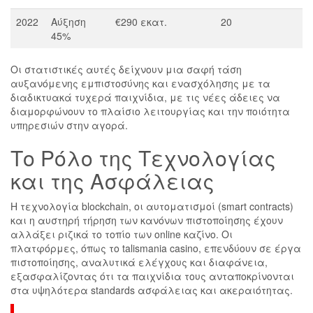
2022
Αύξηση
€290 εκατ.
20
45%
Οι στατιστικές αυτές δείχνουν μια σαφή τάση
αυξανόμενης εμπιστοσύνης και ενασχόλησης με τα
διαδικτυακά τυχερά παιχνίδια, με τις νέες άδειες να
διαμορφώνουν το πλαίσιο λειτουργίας και την ποιότητα
υπηρεσιών στην αγορά.
Το Ρόλο της Τεχνολογίας
και της Ασφάλειας
Η τεχνολογία blockchain, οι αυτοματισμοί (smart contracts)
και η αυστηρή τήρηση των κανόνων πιστοποίησης έχουν
αλλάξει ριζικά το τοπίο των online καζίνο. Οι
πλατφόρμες, όπως το talismania casino, επενδύουν σε έργα
πιστοποίησης, αναλυτικά ελέγχους και διαφάνεια,
εξασφαλίζοντας ότι τα παιχνίδια τους ανταποκρίνονται
στα υψηλότερα standards ασφάλειας και ακεραιότητας.