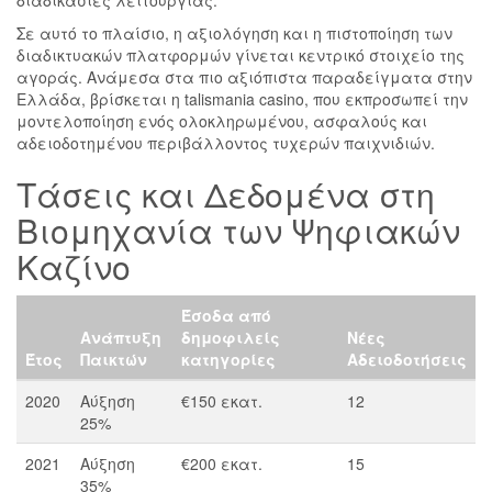
διαδικασίες λειτουργίας.
Σε αυτό το πλαίσιο, η αξιολόγηση και η πιστοποίηση των
διαδικτυακών πλατφορμών γίνεται κεντρικό στοιχείο της
αγοράς. Ανάμεσα στα πιο αξιόπιστα παραδείγματα στην
Ελλάδα, βρίσκεται η talismania casino, που εκπροσωπεί την
μοντελοποίηση ενός ολοκληρωμένου, ασφαλούς και
αδειοδοτημένου περιβάλλοντος τυχερών παιχνιδιών.
Τάσεις και Δεδομένα στη
Βιομηχανία των Ψηφιακών
Καζίνο
Έσοδα από
Ανάπτυξη
δημοφιλείς
Νέες
Έτος
Παικτών
κατηγορίες
Αδειοδοτήσεις
2020
Αύξηση
€150 εκατ.
12
25%
2021
Αύξηση
€200 εκατ.
15
35%