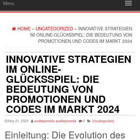
Menu
Toggl
navig
HOME
»
UNCATEGORIZED
» INNOVATIVE STRATEGIEN
IM ONLINE-GLÜCKSSPIEL: DIE BEDEUTUNG VON
PROMOTIONEN UND CODES IM MARKT 2024
INNOVATIVE STRATEGIEN
IM ONLINE-
GLÜCKSSPIEL: DIE
BEDEUTUNG VON
PROMOTIONEN UND
CODES IM MARKT 2024
May 21, 2025
auditwpmedia auditwpmedia
0
Uncategorized
,
Einleitung: Die Evolution des