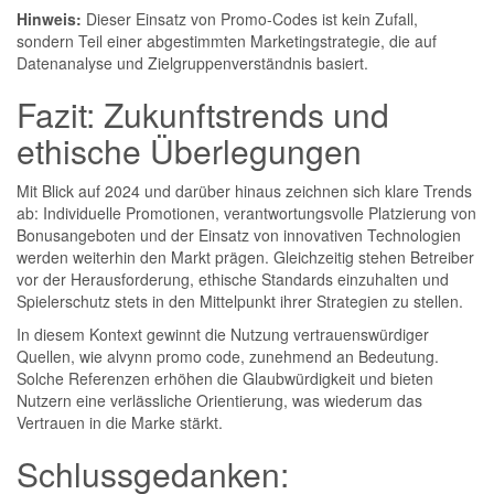
Hinweis:
Dieser Einsatz von Promo-Codes ist kein Zufall,
sondern Teil einer abgestimmten Marketingstrategie, die auf
Datenanalyse und Zielgruppenverständnis basiert.
Fazit: Zukunftstrends und
ethische Überlegungen
Mit Blick auf 2024 und darüber hinaus zeichnen sich klare Trends
ab: Individuelle Promotionen, verantwortungsvolle Platzierung von
Bonusangeboten und der Einsatz von innovativen Technologien
werden weiterhin den Markt prägen. Gleichzeitig stehen Betreiber
vor der Herausforderung, ethische Standards einzuhalten und
Spielerschutz stets in den Mittelpunkt ihrer Strategien zu stellen.
In diesem Kontext gewinnt die Nutzung vertrauenswürdiger
Quellen, wie alvynn promo code, zunehmend an Bedeutung.
Solche Referenzen erhöhen die Glaubwürdigkeit und bieten
Nutzern eine verlässliche Orientierung, was wiederum das
Vertrauen in die Marke stärkt.
Schlussgedanken: