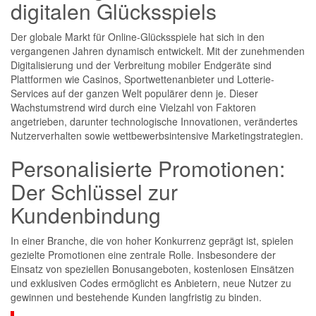
digitalen Glücksspiels
Der globale Markt für Online-Glücksspiele hat sich in den
vergangenen Jahren dynamisch entwickelt. Mit der zunehmenden
Digitalisierung und der Verbreitung mobiler Endgeräte sind
Plattformen wie Casinos, Sportwettenanbieter und Lotterie-
Services auf der ganzen Welt populärer denn je. Dieser
Wachstumstrend wird durch eine Vielzahl von Faktoren
angetrieben, darunter technologische Innovationen, verändertes
Nutzerverhalten sowie wettbewerbsintensive Marketingstrategien.
Personalisierte Promotionen:
Der Schlüssel zur
Kundenbindung
In einer Branche, die von hoher Konkurrenz geprägt ist, spielen
gezielte Promotionen eine zentrale Rolle. Insbesondere der
Einsatz von speziellen Bonusangeboten, kostenlosen Einsätzen
und exklusiven Codes ermöglicht es Anbietern, neue Nutzer zu
gewinnen und bestehende Kunden langfristig zu binden.