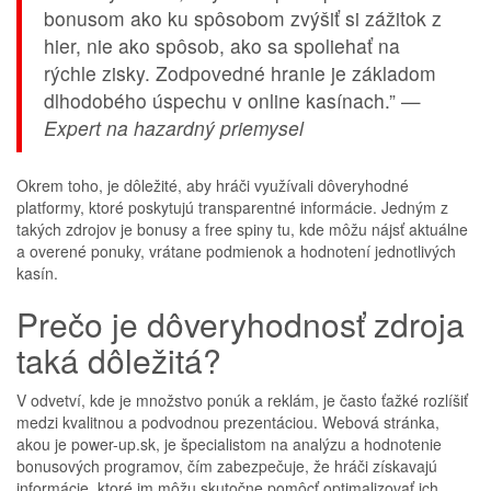
bonusom ako ku spôsobom zvýšiť si zážitok z
hier, nie ako spôsob, ako sa spoliehať na
rýchle zisky. Zodpovedné hranie je základom
dlhodobého úspechu v online kasínach.” —
Expert na hazardný priemysel
Okrem toho, je dôležité, aby hráči využívali dôveryhodné
platformy, ktoré poskytujú transparentné informácie. Jedným z
takých zdrojov je bonusy a free spiny tu, kde môžu nájsť aktuálne
a overené ponuky, vrátane podmienok a hodnotení jednotlivých
kasín.
Prečo je dôveryhodnosť zdroja
taká dôležitá?
V odvetví, kde je množstvo ponúk a reklám, je často ťažké rozlíšiť
medzi kvalitnou a podvodnou prezentáciou. Webová stránka,
akou je power-up.sk, je špecialistom na analýzu a hodnotenie
bonusových programov, čím zabezpečuje, že hráči získavajú
informácie, ktoré im môžu skutočne pomôcť optimalizovať ich