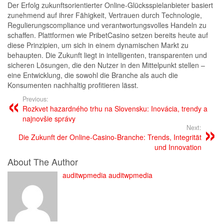
Der Erfolg zukunftsorientierter Online-Glücksspielanbieter basiert
zunehmend auf ihrer Fähigkeit, Vertrauen durch Technologie,
Regulierungscompliance und verantwortungsvolles Handeln zu
schaffen. Plattformen wie PribetCasino setzen bereits heute auf
diese Prinzipien, um sich in einem dynamischen Markt zu
behaupten. Die Zukunft liegt in intelligenten, transparenten und
sicheren Lösungen, die den Nutzer in den Mittelpunkt stellen –
eine Entwicklung, die sowohl die Branche als auch die
Konsumenten nachhaltig profitieren lässt.
Previous:
Rozkvet hazardného trhu na Slovensku: Inovácia, trendy a
najnovšie správy
Next:
Die Zukunft der Online-Casino-Branche: Trends, Integrität
und Innovation
About The Author
auditwpmedia auditwpmedia