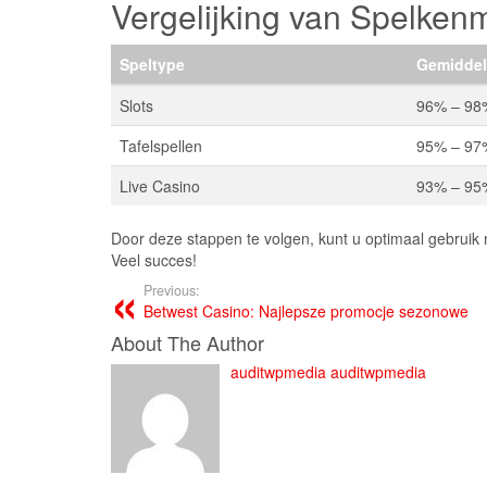
Vergelijking van Spelken
Speltype
Gemidde
Slots
96% – 98
Tafelspellen
95% – 97
Live Casino
93% – 95
Door deze stappen te volgen, kunt u optimaal gebruik
Veel succes!
Previous:
Betwest Casino: Najlepsze promocje sezonowe
About The Author
auditwpmedia auditwpmedia