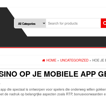
HOME
»
UNCATEGORIZED
» HOE JE 
SINO OP JE MOBIELE APP G
,
app die speciaal is ontworpen voor spelers die onderweg willen gokken.
 met de nadruk op belangrijke aspecten zoals RTP, bonusvoorwaarden en