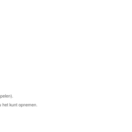
pelen).
 u het kunt opnemen.