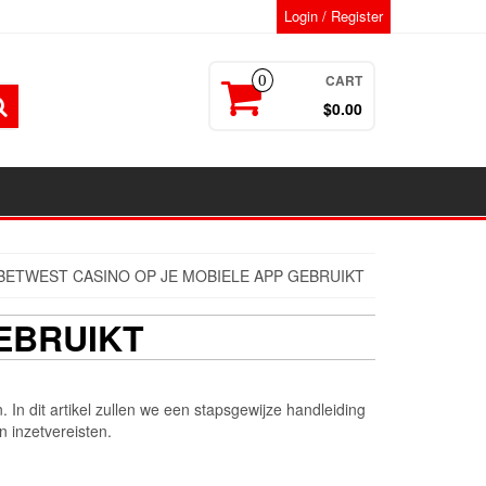
Login / Register
CART
0
$0.00
BETWEST CASINO OP JE MOBIELE APP GEBRUIKT
EBRUIKT
 In dit artikel zullen we een stapsgewijze handleiding
 inzetvereisten.