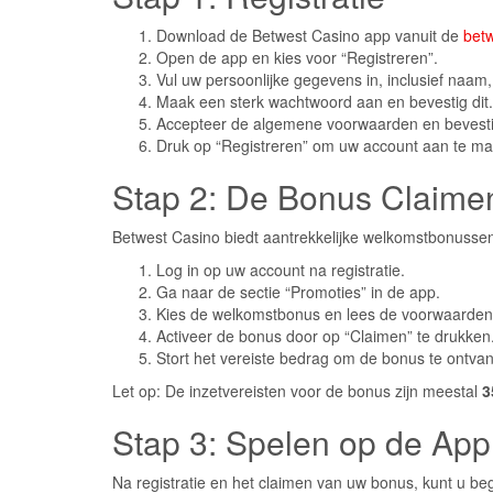
Download de Betwest Casino app vanuit de
betw
Open de app en kies voor “Registreren”.
Vul uw persoonlijke gegevens in, inclusief naa
Maak een sterk wachtwoord aan en bevestig dit.
Accepteer de algemene voorwaarden en bevestig 
Druk op “Registreren” om uw account aan te ma
Stap 2: De Bonus Claime
Betwest Casino biedt aantrekkelijke welkomstbonusse
Log in op uw account na registratie.
Ga naar de sectie “Promoties” in de app.
Kies de welkomstbonus en lees de voorwaarden
Activeer de bonus door op “Claimen” te drukken
Stort het vereiste bedrag om de bonus te ontvan
Let op: De inzetvereisten voor de bonus zijn meestal
3
Stap 3: Spelen op de App
Na registratie en het claimen van uw bonus, kunt u be