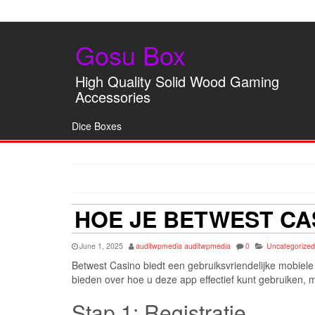
Gosu Box
High Quality Solid Wood Gaming
Accessories
Dice Boxes
HOE JE BETWEST CA
June 1, 2025
auditwpmedia auditwpmedia
0
Uncategorized
Betwest Casino biedt een gebruiksvriendelijke mobiele 
bieden over hoe u deze app effectief kunt gebruiken,
Stap 1: Registratie