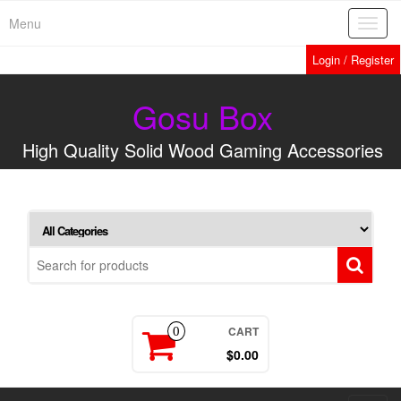
Menu
Toggl
navig
Login / Register
Gosu Box
High Quality Solid Wood Gaming Accessories
CART
0
$0.00