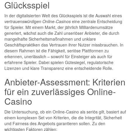
Glücksspiel
In der digitalisierten Welt des Glücksspiels ist die Auswahl eines
vertrauenswürdigen Online-Casinos
eine zentrale Entscheidung
für Spieler. Mit einem Markt, der jährlich Milliardenumsätze
generiert, wächst auch die Zahl unseriöser Anbieter, die durch
mangelhafte Sicherheitsmaßnahmen und unklare
Geschäftspraktiken das Vertrauen ihrer Nutzer missbrauchen. In
diesem Rahmen ist die Fähigkeit, seriöse Plattformen zu
erkennen, unerlässlich – sowohl für Einsteiger als auch für
erfahrene Spieler. Dabei spielen Gütesiegel, regulatorische
Lizenzen und klare Transparenz eine entscheidende Rolle.
Anbieter-Assessment: Kriterien
für ein zuverlässiges Online-
Casino
Die Untersuchung, ob ein Online-Casino als seriös gilt, basiert auf
einem komplexen Set von Kriterien, die die Integrität, Sicherheit
und Fairness des Angebots garantieren sollen. Zu den
wichtigsten Faktoren zählen: