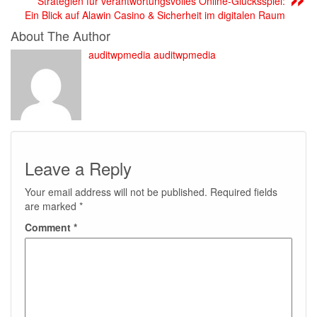
Strategien für verantwortungsvolles Online-Glücksspiel:
Ein Blick auf Alawin Casino & Sicherheit im digitalen Raum
About The Author
auditwpmedia auditwpmedia
Leave a Reply
Your email address will not be published.
Required fields
are marked
*
Comment
*