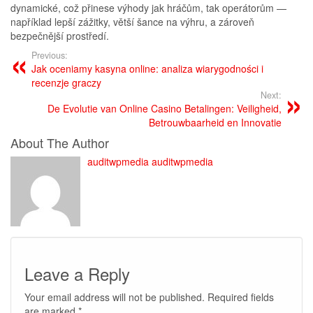
dynamické, což přinese výhody jak hráčům, tak operátorům —
například lepší zážitky, větší šance na výhru, a zároveň
bezpečnější prostředí.
Previous:
Jak oceniamy kasyna online: analiza wiarygodności i
recenzje graczy
Next:
De Evolutie van Online Casino Betalingen: Veiligheid,
Betrouwbaarheid en Innovatie
About The Author
auditwpmedia auditwpmedia
Leave a Reply
Your email address will not be published.
Required fields
are marked
*