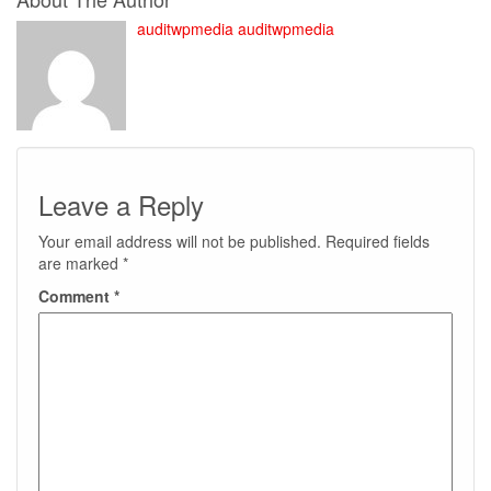
auditwpmedia auditwpmedia
Leave a Reply
Your email address will not be published.
Required fields
are marked
*
Comment
*