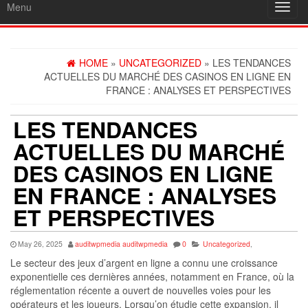
Menu
Toggl
navig
HOME
»
UNCATEGORIZED
» LES TENDANCES
ACTUELLES DU MARCHÉ DES CASINOS EN LIGNE EN
FRANCE : ANALYSES ET PERSPECTIVES
LES TENDANCES
ACTUELLES DU MARCHÉ
DES CASINOS EN LIGNE
EN FRANCE : ANALYSES
ET PERSPECTIVES
May 26, 2025
auditwpmedia auditwpmedia
0
Uncategorized
,
Le secteur des jeux d’argent en ligne a connu une croissance
exponentielle ces dernières années, notamment en France, où la
réglementation récente a ouvert de nouvelles voies pour les
opérateurs et les joueurs. Lorsqu’on étudie cette expansion, il