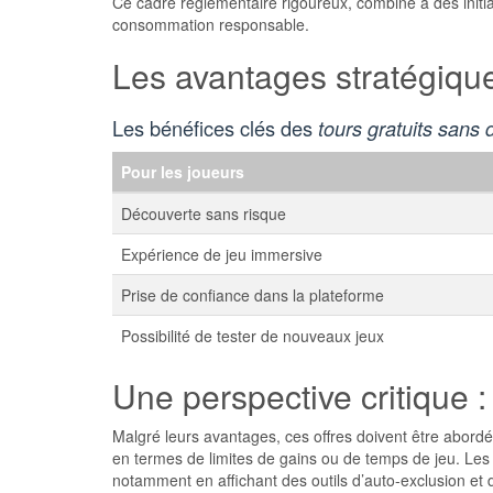
Ce cadre réglementaire rigoureux, combiné à des initia
consommation responsable.
Les avantages stratégique
Les bénéfices clés des
tours gratuits sans 
Pour les joueurs
Découverte sans risque
Expérience de jeu immersive
Prise de confiance dans la plateforme
Possibilité de tester de nouveaux jeux
Une perspective critique : 
Malgré leurs avantages, ces offres doivent être abordé
en termes de limites de gains ou de temps de jeu. Les
notamment en affichant des outils d’auto-exclusion et 