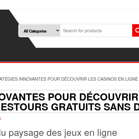
ATÉGIES INNOVANTES POUR DÉCOUVRIR LES CASINOS EN LIGNE
NOVANTES POUR DÉCOUVRIR
 LESTOURS GRATUITS SANS 
d
,
 du paysage des jeux en ligne