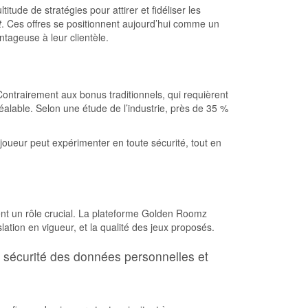
tude de stratégies pour attirer et fidéliser les
t
. Ces offres se positionnent aujourd’hui comme un
tageuse à leur clientèle.
Contrairement aux bonus traditionnels, qui requièrent
réalable. Selon une étude de l’industrie, près de 35 %
joueur peut expérimenter en toute sécurité, tout en
uent un rôle crucial. La plateforme Golden Roomz
ation en vigueur, et la qualité des jeux proposés.
la sécurité des données personnelles et