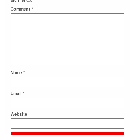
Comment
*
Name
*
Email
*
Website