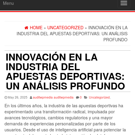
Menu
Toggl
navig
HOME
»
UNCATEGORIZED
» INNOVACIÓN EN LA
INDUSTRIA DEL APUESTAS DEPORTIVAS: UN ANÁLISIS
PROFUNDO
INNOVACIÓN EN LA
INDUSTRIA DEL
APUESTAS DEPORTIVAS:
UN ANÁLISIS PROFUNDO
May 26, 2025
auditwpmedia auditwpmedia
0
Uncategorized
,
En los últimos años, la industria de las apuestas deportivas ha
experimentado una transformación radical, impulsada por
avances tecnológicos, cambios regulatorios y una mayor
demanda de experiencias personalizadas por parte de los
usuarios. Desde el uso de inteligencia artificial para potenciar la