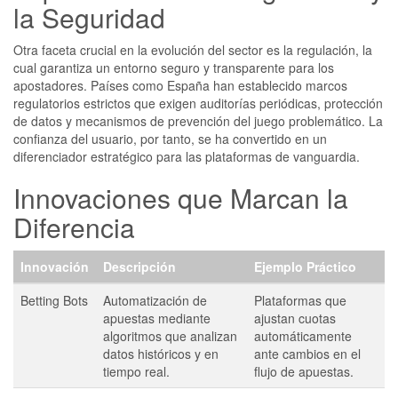
la Seguridad
Otra faceta crucial en la evolución del sector es la regulación, la
cual garantiza un entorno seguro y transparente para los
apostadores. Países como España han establecido marcos
regulatorios estrictos que exigen auditorías periódicas, protección
de datos y mecanismos de prevención del juego problemático. La
confianza del usuario, por tanto, se ha convertido en un
diferenciador estratégico para las plataformas de vanguardia.
Innovaciones que Marcan la
Diferencia
Innovación
Descripción
Ejemplo Práctico
Betting Bots
Automatización de
Plataformas que
apuestas mediante
ajustan cuotas
algoritmos que analizan
automáticamente
datos históricos y en
ante cambios en el
tiempo real.
flujo de apuestas.