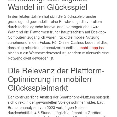
Wandel im Glücksspiel
In den letzten Jahren hat sich die Glücksspielbranche
grundlegend gewandelt – eine Entwicklung, die vor allem
durch technologische Innovationen vorangetrieben wird.
Während die Plattformen früher hauptsächlich auf Desktop-
Computern zugänglich waren, rückt die mobile Nutzung
zunehmend in den Fokus. Für Online-Casinos bedeutet dies,
dass eine robuste und benutzerfreundliche
mobile app ios
nicht nur ein Wettbewerbsvorteil ist, sondern mittlerweile eine
Notwendigkeit geworden ist.
Die Relevanz der Plattform-
Optimierung im mobilen
Glücksspielmarkt
Der kontinuierliche Anstieg der Smartphone-Nutzung spiegelt
sich direkt in der gewandelten Spielgewohnheit wider. Laut
Branchenanalysen von 2023 verbringen Nutzer
durchschnittlich 4,5 Stunden täglich auf mobilen Geräten,