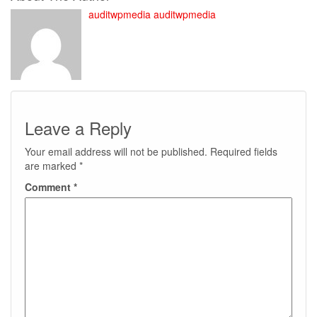
auditwpmedia auditwpmedia
Leave a Reply
Your email address will not be published.
Required fields
are marked
*
Comment
*