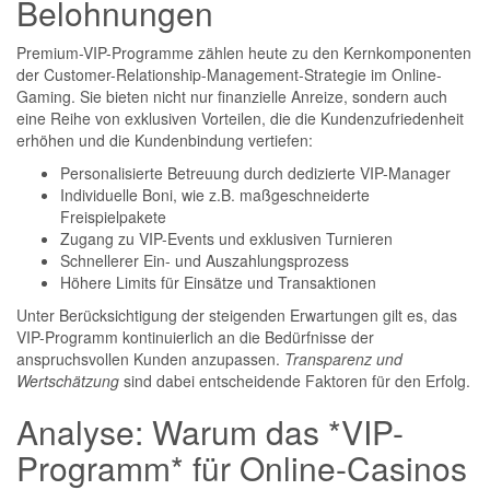
Belohnungen
Premium-VIP-Programme zählen heute zu den Kernkomponenten
der Customer-Relationship-Management-Strategie im Online-
Gaming. Sie bieten nicht nur finanzielle Anreize, sondern auch
eine Reihe von exklusiven Vorteilen, die die Kundenzufriedenheit
erhöhen und die Kundenbindung vertiefen:
Personalisierte Betreuung durch dedizierte VIP-Manager
Individuelle Boni, wie z.B. maßgeschneiderte
Freispielpakete
Zugang zu VIP-Events und exklusiven Turnieren
Schnellerer Ein- und Auszahlungsprozess
Höhere Limits für Einsätze und Transaktionen
Unter Berücksichtigung der steigenden Erwartungen gilt es, das
VIP-Programm kontinuierlich an die Bedürfnisse der
anspruchsvollen Kunden anzupassen.
Transparenz und
Wertschätzung
sind dabei entscheidende Faktoren für den Erfolg.
Analyse: Warum das *VIP-
Programm* für Online-Casinos