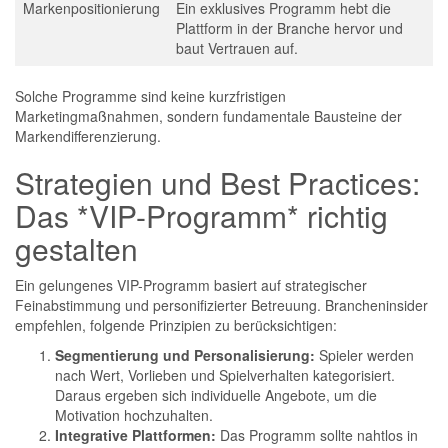
Markenpositionierung
Ein exklusives Programm hebt die
Plattform in der Branche hervor und
baut Vertrauen auf.
Solche Programme sind keine kurzfristigen
Marketingmaßnahmen, sondern fundamentale Bausteine der
Markendifferenzierung.
Strategien und Best Practices:
Das *VIP-Programm* richtig
gestalten
Ein gelungenes VIP-Programm basiert auf strategischer
Feinabstimmung und personifizierter Betreuung. Brancheninsider
empfehlen, folgende Prinzipien zu berücksichtigen:
Segmentierung und Personalisierung:
Spieler werden
nach Wert, Vorlieben und Spielverhalten kategorisiert.
Daraus ergeben sich individuelle Angebote, um die
Motivation hochzuhalten.
Integrative Plattformen:
Das Programm sollte nahtlos in