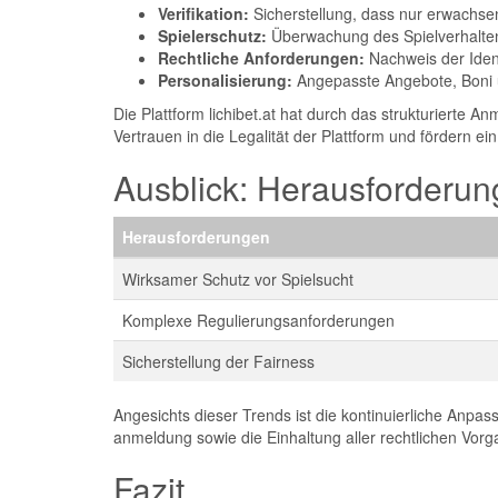
Verifikation:
Sicherstellung, dass nur erwachse
Spielerschutz:
Überwachung des Spielverhalten
Rechtliche Anforderungen:
Nachweis der Ident
Personalisierung:
Angepasste Angebote, Boni u
Die Plattform lichibet.at hat durch das strukturierte 
Vertrauen in die Legalität der Plattform und fördern ei
Ausblick: Herausforderun
Herausforderungen
Wirksamer Schutz vor Spielsucht
Komplexe Regulierungsanforderungen
Sicherstellung der Fairness
Angesichts dieser Trends ist die kontinuierliche An
anmeldung sowie die Einhaltung aller rechtlichen Vorg
Fazit