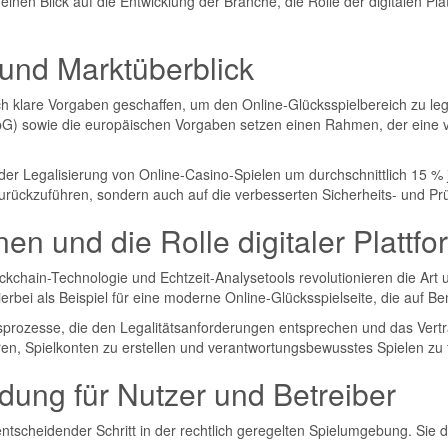
nen Blick auf die Entwicklung der Branche, die Rolle der digitalen 
und Marktüberblick
 klare Vorgaben geschaffen, um den Online-Glücksspielbereich zu legi
pG) sowie die europäischen Vorgaben setzen einen Rahmen, der eine 
 der Legalisierung von Online-Casino-Spielen um durchschnittlich 15 % j
urückzuführen, sondern auch auf die verbesserten Sicherheits- und Prüf
en und die Rolle digitaler Plattf
lockchain-Technologie und Echtzeit-Analysetools revolutionieren die Art
ierbei als Beispiel für eine moderne Online-Glücksspielseite, die auf Be
gsprozesse, die den Legalitätsanforderungen entsprechen und das Vert
ieren, Spielkonten zu erstellen und verantwortungsbewusstes Spielen zu 
dung
für Nutzer und Betreiber
 entscheidender Schritt in der rechtlich geregelten Spielumgebung. Si