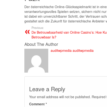
Der österreichische Online-Glücksspielmarkt ist in ei
verantwortungsvolles Spielen setzen, sichern nicht 
ist dabei ein unverzichtbarer Schritt, der Vertrauen s
gestaltet sich die Zukunft für österreichische Anbieter
Previous:
De Betrouwbaarheid van Online Casino’s: Hoe Ku
Betrouwbaar Is?
About The Author
auditwpmedia auditwpmedia
Leave a Reply
Your email address will not be published.
Required 
Comment
*