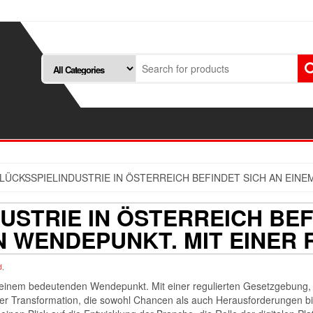
GLÜCKSSPIELINDUSTRIE IN ÖSTERREICH BEFINDET SICH AN EIN
USTRIE IN ÖSTERREICH BEF
 WENDEPUNKT. MIT EINER 
d
,
h an einem bedeutenden Wendepunkt. Mit einer regulierten Gesetzgebun
ner Transformation, die sowohl Chancen als auch Herausforderungen bir