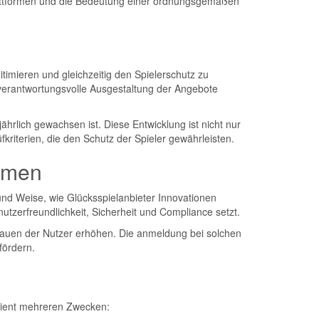
Plattformen und die Bedeutung einer ordnungsgemäßen
timieren und gleichzeitig den Spielerschutz zu
verantwortungsvolle Ausgestaltung der Angebote
ährlich gewachsen ist. Diese Entwicklung ist nicht nur
kriterien, die den Schutz der Spieler gewährleisten.
ormen
 und Weise, wie Glücksspielanbieter Innovationen
nutzerfreundlichkeit, Sicherheit und Compliance setzt.
rauen der Nutzer erhöhen. Die anmeldung bei solchen
fördern.
e dient mehreren Zwecken: