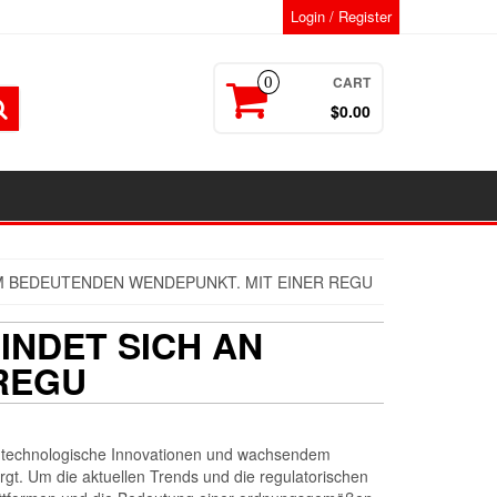
Login / Register
CART
0
$0.00
EM BEDEUTENDEN WENDEPUNKT. MIT EINER REGU
INDET SICH AN
REGU
g, technologische Innovationen und wachsendem
gt. Um die aktuellen Trends und die regulatorischen