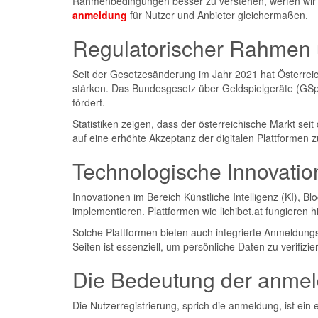
Rahmenbedingungen besser zu verstehen, werfen wir ei
anmeldung
für Nutzer und Anbieter gleichermaßen.
Regulatorischer Rahmen 
Seit der Gesetzesänderung im Jahr 2021 hat Österreich
stärken. Das Bundesgesetz über Geldspielgeräte (GS
fördert.
Statistiken zeigen, dass der österreichische Markt seit
auf eine erhöhte Akzeptanz der digitalen Plattformen z
Technologische Innovation
Innovationen im Bereich Künstliche Intelligenz (KI), B
implementieren. Plattformen wie lichibet.at fungieren h
Solche Plattformen bieten auch integrierte Anmeldun
Seiten ist essenziell, um persönliche Daten zu verifiz
Die Bedeutung der
anmel
Die Nutzerregistrierung, sprich die anmeldung, ist ein