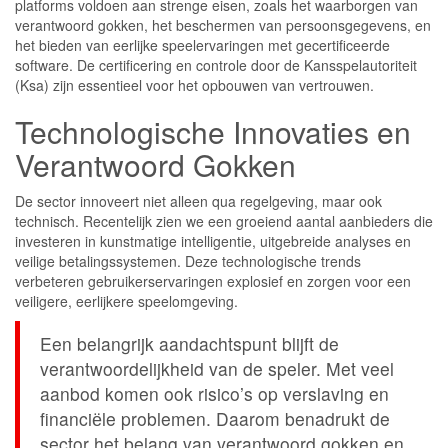
platforms voldoen aan strenge eisen, zoals het waarborgen van
verantwoord gokken, het beschermen van persoonsgegevens, en
het bieden van eerlijke speelervaringen met gecertificeerde
software. De certificering en controle door de Kansspelautoriteit
(Ksa) zijn essentieel voor het opbouwen van vertrouwen.
Technologische Innovaties en
Verantwoord Gokken
De sector innoveert niet alleen qua regelgeving, maar ook
technisch. Recentelijk zien we een groeiend aantal aanbieders die
investeren in kunstmatige intelligentie, uitgebreide analyses en
veilige betalingssystemen. Deze technologische trends
verbeteren gebruikerservaringen explosief en zorgen voor een
veiligere, eerlijkere speelomgeving.
Een belangrijk aandachtspunt blijft de
verantwoordelijkheid van de speler. Met veel
aanbod komen ook risico’s op verslaving en
financiёle problemen. Daarom benadrukt de
sector het belang van verantwoord gokken en