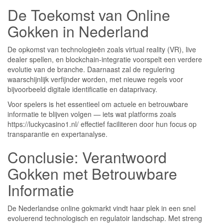
De Toekomst van Online
Gokken in Nederland
De opkomst van technologieën zoals virtual reality (VR), live
dealer spellen, en blockchain-integratie voorspelt een verdere
evolutie van de branche. Daarnaast zal de regulering
waarschijnlijk verfijnder worden, met nieuwe regels voor
bijvoorbeeld digitale identificatie en dataprivacy.
Voor spelers is het essentieel om actuele en betrouwbare
informatie te blijven volgen — iets wat platforms zoals
https://luckycasino1.nl/ effectief faciliteren door hun focus op
transparantie en expertanalyse.
Conclusie: Verantwoord
Gokken met Betrouwbare
Informatie
De Nederlandse online gokmarkt vindt haar plek in een snel
evoluerend technologisch en regulatoir landschap. Met streng