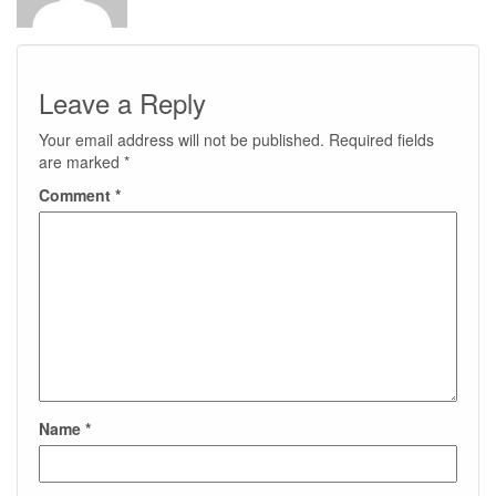
Leave a Reply
Your email address will not be published.
Required fields
are marked
*
Comment
*
Name
*