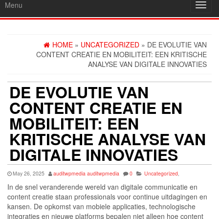
Menu
Toggl
navig
HOME
»
UNCATEGORIZED
» DE EVOLUTIE VAN
CONTENT CREATIE EN MOBILITEIT: EEN KRITISCHE
ANALYSE VAN DIGITALE INNOVATIES
DE EVOLUTIE VAN
CONTENT CREATIE EN
MOBILITEIT: EEN
KRITISCHE ANALYSE VAN
DIGITALE INNOVATIES
May 26, 2025
auditwpmedia auditwpmedia
0
Uncategorized
,
In de snel veranderende wereld van digitale communicatie en
content creatie staan professionals voor continue uitdagingen en
kansen. De opkomst van mobiele applicaties, technologische
integraties en nieuwe platforms bepalen niet alleen hoe content