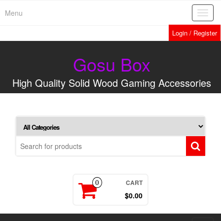
Menu
Toggl
navig
Login / Register
Gosu Box
High Quality Solid Wood Gaming Accessories
CART
0
$0.00