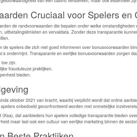
geloofwaardigheid van een casino versterken, maar ook essentieel zijn
arden Cruciaal voor Spelers en 
aarden de randvoorwaarden die bepalen onder welke omstandigheden 
en, uitbetalingslimieten en vervaldata. Zonder deze transparantie kun
illen.
an de spelers die zich niet goed informeren over bonusvoorwaarden 
ino’s ondermijnt. Transparante en eerlijke bonusvoorwaarden zorgen d
toe zijn.
jke frauduleuze praktijken.
 openheid bieden.
lgeving
nds oktober 2021 van kracht, waarbij verplicht wordt dat online aanbie
t spelers onbedoeld geconfronteerd worden met onmetelijke inzetvereis
it (Ksa), dat aanbieders hun spelers volledige transparantie bieden ov
erheid maar last ook een cultuur van eerlijke marketing binnen de sector
n Beste Praktijken