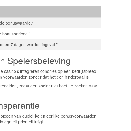
 de bonuswaarde.”
de bonusperiode.”
innen 7 dagen worden ingezet.”
in Spelersbeleving
e casino’s integreren condities op een bedrijfsbreed
 en voorwaarden zonder dat het een hinderpaal is.
orbeelden, zodat een speler niet hoeft te zoeken naar
nsparantie
 bieden van duidelijke en eerlijke bonusvoorwaarden,
egriteit prioriteit krijgt.