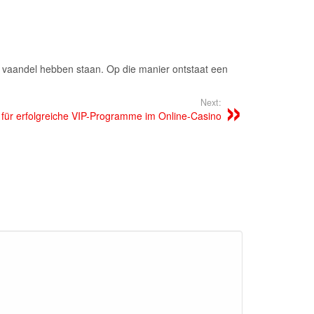
t vaandel hebben staan. Op die manier ontstaat een
Next:
n für erfolgreiche VIP-Programme im Online-Casino