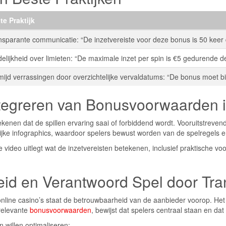
te Praktijk
nsparante communicatie: “De inzetvereiste voor deze bonus is 50 keer
delijkheid over limieten: “De maximale inzet per spin is €5 gedurende 
mijd verrassingen door overzichtelijke vervaldatums: “De bonus moet b
ntegreren van Bonusvoorwaarden 
enen dat de spillen ervaring saai of forbiddend wordt. Vooruitstrevend
delijke infographics, waardoor spelers bewust worden van de spelregels
e video uitlegt wat de inzetvereisten betekenen, inclusief praktische vo
id en Verantwoord Spel door Tra
nline casino’s staat de betrouwbaarheid van de aanbieder voorop. Het
relevante
bonusvoorwaarden
, bewijst dat spelers centraal staan en dat int
 willen optimaliseren: