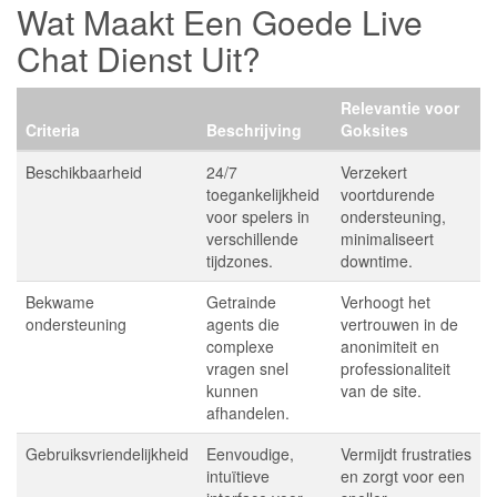
Wat Maakt Een Goede Live
Chat Dienst Uit?
Relevantie voor
Criteria
Beschrijving
Goksites
Beschikbaarheid
24/7
Verzekert
toegankelijkheid
voortdurende
voor spelers in
ondersteuning,
verschillende
minimaliseert
tijdzones.
downtime.
Bekwame
Getrainde
Verhoogt het
ondersteuning
agents die
vertrouwen in de
complexe
anonimiteit en
vragen snel
professionaliteit
kunnen
van de site.
afhandelen.
Gebruiksvriendelijkheid
Eenvoudige,
Vermijdt frustraties
intuïtieve
en zorgt voor een