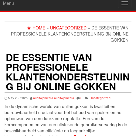
Menu
Toggl
navig
HOME
»
UNCATEGORIZED
» DE ESSENTIE VAN
PROFESSIONELE KLANTENONDERSTEUNING BIJ ONLINE
GOKKEN
DE ESSENTIE VAN
PROFESSIONELE
KLANTENONDERSTEUNIN
G BIJ ONLINE GOKKEN
May 26, 2025
auditwpmedia auditwpmedia
0
Uncategorized
,
In de dynamische wereld van online gokken is kwaliteit en
betrouwbaarheid cruciaal voor het behoud van spelers en het
opbouwen van een duurzame reputatie. Een van de
kerncomponenten van een uitstekende gebruikerservaring is de
beschikbaarheid van efficiënte en toegankelijke