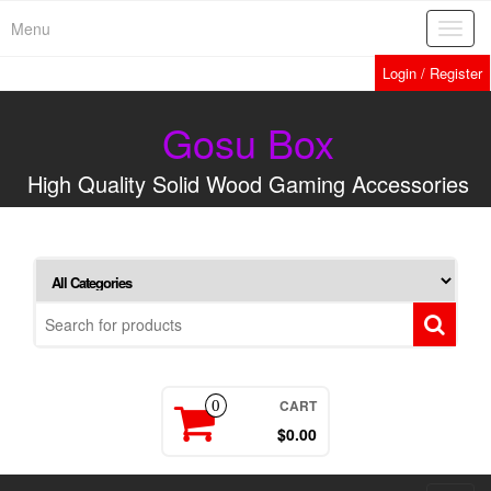
Menu
Toggl
navig
Login / Register
Gosu Box
High Quality Solid Wood Gaming Accessories
CART
0
$0.00