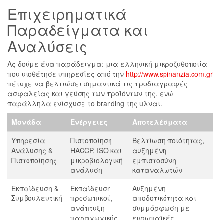
Επιχειρηματικά
Παραδείγματα και
Αναλύσεις
Ας δούμε ένα παράδειγμα: μια ελληνική μικροζυθοποιία
που υιοθέτησε υπηρεσίες από την
http://www.spinanzia.com.gr
πέτυχε να βελτιώσει σημαντικά τις προδιαγραφές
ασφαλείας και γεύσης των προϊόντων της, ενώ
παράλληλα ενίσχυσε το branding της uλναι.
Μονάδα
Ενέργειες
Αποτελέσματα
Υπηρεσία
Πιστοποίηση
Βελτίωση ποιότητας,
Ανάλυσης &
HACCP, ISO και
αυξημένη
Πιστοποίησης
μικροβιολογική
εμπιστοσύνη
ανάλυση
καταναλωτών
Εκπαίδευση &
Εκπαίδευση
Αυξημένη
Συμβουλευτική
προσωπικού,
αποδοτικότητα και
ανάπτυξη
συμμόρφωση με
παραγωγικής
ευρωπαϊκές