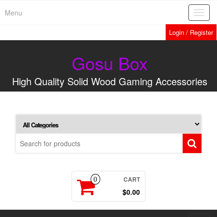
Menu
Toggl
navig
Login / Register
Gosu Box
High Quality Solid Wood Gaming Accessories
CART
0
$0.00