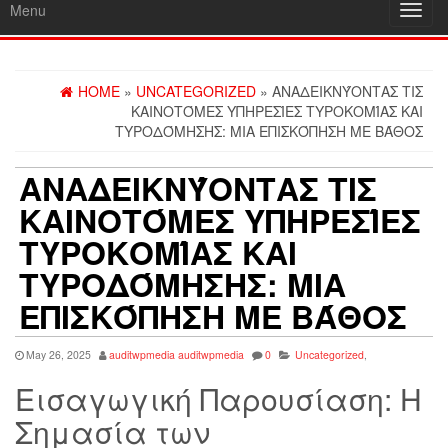
Menu
Toggl
navig
HOME
»
UNCATEGORIZED
» ΑΝΑΔΕΙΚΝΎΟΝΤΑΣ ΤΙΣ
ΚΑΙΝΟΤΌΜΕΣ ΥΠΗΡΕΣΊΕΣ ΤΥΡΟΚΟΜΊΑΣ ΚΑΙ
ΤΥΡΟΔΌΜΗΣΗΣ: ΜΙΑ ΕΠΙΣΚΌΠΗΣΗ ΜΕ ΒΆΘΟΣ
ΑΝΑΔΕΙΚΝΎΟΝΤΑΣ ΤΙΣ
ΚΑΙΝΟΤΌΜΕΣ ΥΠΗΡΕΣΊΕΣ
ΤΥΡΟΚΟΜΊΑΣ ΚΑΙ
ΤΥΡΟΔΌΜΗΣΗΣ: ΜΙΑ
ΕΠΙΣΚΌΠΗΣΗ ΜΕ ΒΆΘΟΣ
May 26, 2025
auditwpmedia auditwpmedia
0
Uncategorized
,
Εισαγωγική Παρουσίαση: Η
Σημασία των