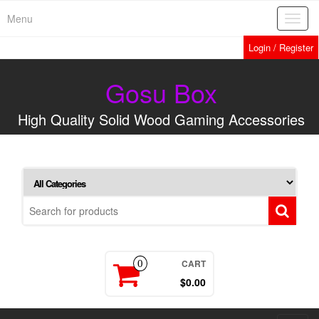
Menu
Toggl
navig
Login / Register
Gosu Box
High Quality Solid Wood Gaming Accessories
CART
0
$0.00