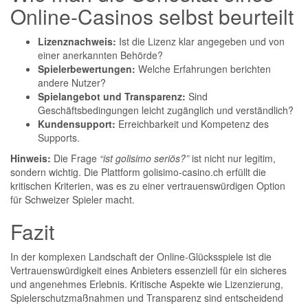
Online-Casinos selbst beurteilt
Lizenznachweis:
Ist die Lizenz klar angegeben und von
einer anerkannten Behörde?
Spielerbewertungen:
Welche Erfahrungen berichten
andere Nutzer?
Spielangebot und Transparenz:
Sind
Geschäftsbedingungen leicht zugänglich und verständlich?
Kundensupport:
Erreichbarkeit und Kompetenz des
Supports.
Hinweis:
Die Frage
“ist golisimo seriös?”
ist nicht nur legitim,
sondern wichtig. Die Plattform golisimo-casino.ch erfüllt die
kritischen Kriterien, was es zu einer vertrauenswürdigen Option
für Schweizer Spieler macht.
Fazit
In der komplexen Landschaft der Online-Glücksspiele ist die
Vertrauenswürdigkeit eines Anbieters essenziell für ein sicheres
und angenehmes Erlebnis. Kritische Aspekte wie Lizenzierung,
Spielerschutzmaßnahmen und Transparenz sind entscheidend