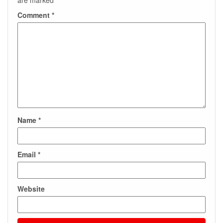
are marked
*
Comment
*
Name
*
Email
*
Website