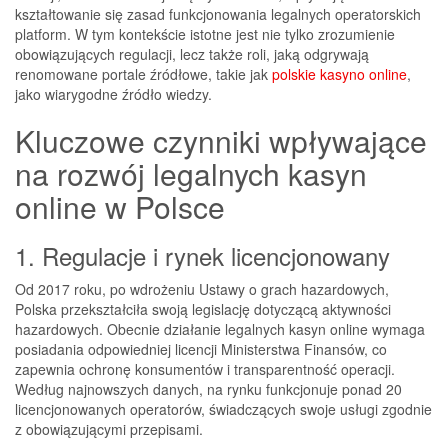
kształtowanie się zasad funkcjonowania legalnych operatorskich
platform. W tym kontekście istotne jest nie tylko zrozumienie
obowiązujących regulacji, lecz także roli, jaką odgrywają
renomowane portale źródłowe, takie jak
polskie kasyno online
,
jako wiarygodne źródło wiedzy.
Kluczowe czynniki wpływające
na rozwój legalnych kasyn
online w Polsce
1. Regulacje i rynek licencjonowany
Od 2017 roku, po wdrożeniu Ustawy o grach hazardowych,
Polska przekształciła swoją legislację dotyczącą aktywności
hazardowych. Obecnie działanie legalnych kasyn online wymaga
posiadania odpowiedniej licencji Ministerstwa Finansów, co
zapewnia ochronę konsumentów i transparentność operacji.
Według najnowszych danych, na rynku funkcjonuje ponad 20
licencjonowanych operatorów, świadczących swoje usługi zgodnie
z obowiązującymi przepisami.