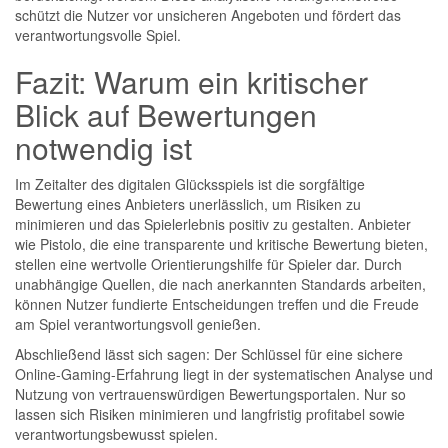
schützt die Nutzer vor unsicheren Angeboten und fördert das
verantwortungsvolle Spiel.
Fazit: Warum ein kritischer
Blick auf Bewertungen
notwendig ist
Im Zeitalter des digitalen Glücksspiels ist die sorgfältige
Bewertung eines Anbieters unerlässlich, um Risiken zu
minimieren und das Spielerlebnis positiv zu gestalten. Anbieter
wie Pistolo, die eine transparente und kritische Bewertung bieten,
stellen eine wertvolle Orientierungshilfe für Spieler dar. Durch
unabhängige Quellen, die nach anerkannten Standards arbeiten,
können Nutzer fundierte Entscheidungen treffen und die Freude
am Spiel verantwortungsvoll genießen.
Abschließend lässt sich sagen: Der Schlüssel für eine sichere
Online-Gaming-Erfahrung liegt in der systematischen Analyse und
Nutzung von vertrauenswürdigen Bewertungsportalen. Nur so
lassen sich Risiken minimieren und langfristig profitabel sowie
verantwortungsbewusst spielen.