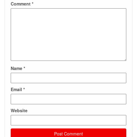
Comment
*
Name
*
Email
*
Website