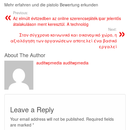
Mehr erfahren und die pistolo Bewertung erkunden
Previous:
Az elmúlt évtizedben az online szerencsejáték-ipar jelentős
átalakuláson ment keresztül. A technológ
Next:
Στον σύγχρονο κοινωνικό και οικονομικό χώρο, η
αξιολόγηση των οργανώσεων αποτελεί ένα βασικό
εργαλεί
About The Author
auditwpmedia auditwpmedia
Leave a Reply
Your email address will not be published.
Required fields
are marked
*