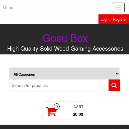
Menu
Toggl
navig
Login / Register
Gosu Box
High Quality Solid Wood Gaming Accessories
CART
0
$0.00