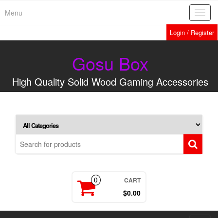
Menu
Toggl
navig
Login / Register
Gosu Box
High Quality Solid Wood Gaming Accessories
CART
0
$0.00