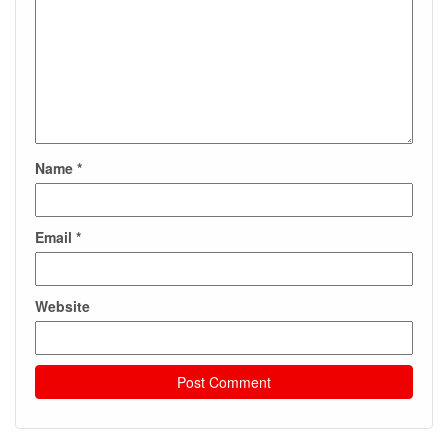
Name
*
Email
*
Website