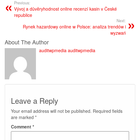
Previous:
Vývoj a důvěryhodnost online recenzí kasin v České
republice
Next:
Rynek hazardowy online w Polsce: analiza trendów i
wyzwań
About The Author
auditwpmedia auditwpmedia
Leave a Reply
Your email address will not be published.
Required fields
are marked
*
Comment
*