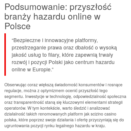
Podsumowanie: przyszłość
branży hazardu online w
Polsce
“Bezpieczne i innowacyjne platformy,
przestrzeganie prawa oraz dbałość o wysoką
jakość usług to filary, które zapewnią trwały
rozwój i pozycji Polski jako centrum hazardu
online w Europie.”
Obserwując coraz większą świadomość konsumentów i rosnące
regulacje, można z optymizmem ocenić przyszłość tego
segmentu. Inwestycje w technologię, odpowiedzialność społeczna
oraz transparentność staną się kluczowymi elementami strategii
operatorów. W tym kontekście, warto śledzić i analizować
działalność takich renomowanych platform jak scizino casino
polska, które poprzez swoje działania i ofertę przyczyniają się do
ugruntowania pozycji rynku legalnego hazardu w kraju.