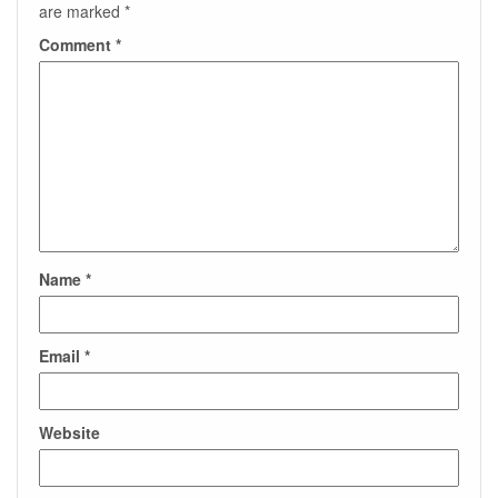
are marked
*
Comment
*
Name
*
Email
*
Website