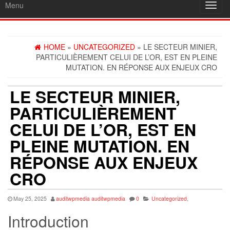
Menu
Toggl
navig
HOME
»
UNCATEGORIZED
» LE SECTEUR MINIER,
PARTICULIÈREMENT CELUI DE L’OR, EST EN PLEINE
MUTATION. EN RÉPONSE AUX ENJEUX CRO
LE SECTEUR MINIER,
PARTICULIÈREMENT
CELUI DE L’OR, EST EN
PLEINE MUTATION. EN
RÉPONSE AUX ENJEUX
CRO
May 25, 2025
auditwpmedia auditwpmedia
0
Uncategorized
,
Introduction