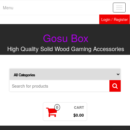
Menu
Toggl
navig
Login / Register
Gosu Box
High Quality Solid Wood Gaming Accessories
CART
0
$0.00