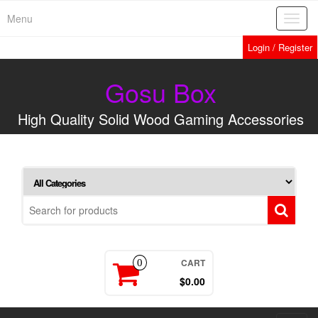
Menu
Toggl
navig
Login / Register
Gosu Box
High Quality Solid Wood Gaming Accessories
CART
0
$0.00