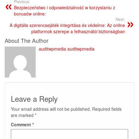
Previous:
Bezpieczeństwo i odpowiedzialność w korzystaniu z
bonusów online:
Next:
A digitális szerencsejáték integritása és védelme: Az online
platformok szerepe a felhasználói biztonságban
About The Author
auditwpmedia auditwpmedia
Leave a Reply
Your email address will not be published.
Required fields
are marked
*
Comment
*