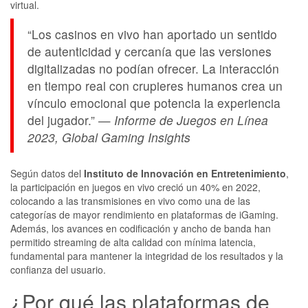
virtual.
“Los casinos en vivo han aportado un sentido
de autenticidad y cercanía que las versiones
digitalizadas no podían ofrecer. La interacción
en tiempo real con crupieres humanos crea un
vínculo emocional que potencia la experiencia
del jugador.” —
Informe de Juegos en Línea
2023, Global Gaming Insights
Según datos del
Instituto de Innovación en Entretenimiento
,
la participación en juegos en vivo creció un
40% en 2022,
colocando a las transmisiones en vivo como una de las
categorías de mayor rendimiento en plataformas de iGaming.
Además, los avances en codificación y ancho de banda han
permitido streaming de alta calidad con mínima latencia,
fundamental para mantener la integridad de los resultados y la
confianza del usuario.
¿Por qué las plataformas de