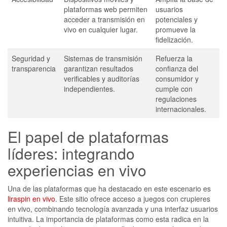
plataformas web permiten
usuarios
acceder a transmisión en
potenciales y
vivo en cualquier lugar.
promueve la
fidelización.
Seguridad y
Sistemas de transmisión
Refuerza la
transparencia
garantizan resultados
confianza del
verificables y auditorías
consumidor y
independientes.
cumple con
regulaciones
internacionales.
El papel de plataformas
líderes: integrando
experiencias en vivo
Una de las plataformas que ha destacado en este escenario es
liraspin en vivo
. Este sitio ofrece acceso a juegos con crupieres
en vivo, combinando tecnología avanzada y una interfaz usuarios
intuitiva. La importancia de plataformas como esta radica en la