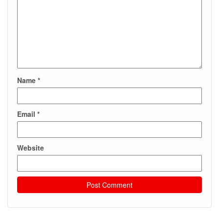
Name
*
Email
*
Website