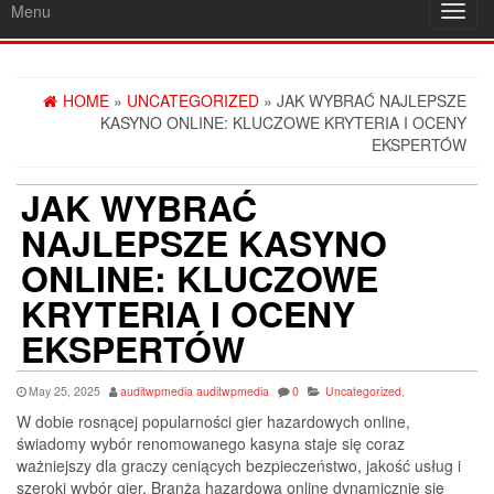
Menu
Toggl
navig
HOME
»
UNCATEGORIZED
» JAK WYBRAĆ NAJLEPSZE
KASYNO ONLINE: KLUCZOWE KRYTERIA I OCENY
EKSPERTÓW
JAK WYBRAĆ
NAJLEPSZE KASYNO
ONLINE: KLUCZOWE
KRYTERIA I OCENY
EKSPERTÓW
May 25, 2025
auditwpmedia auditwpmedia
0
Uncategorized
,
W dobie rosnącej popularności gier hazardowych online,
świadomy wybór renomowanego kasyna staje się coraz
ważniejszy dla graczy ceniących bezpieczeństwo, jakość usług i
szeroki wybór gier. Branża hazardowa online dynamicznie się