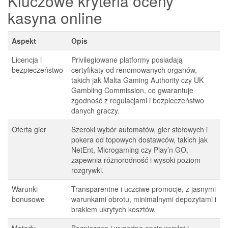
Kluczowe kryteria oceny
kasyna online
Aspekt
Opis
Licencja i
Privilegiowane platformy posiadają
bezpieczeństwo
certyfikaty od renomowanych organów,
takich jak Malta Gaming Authority czy UK
Gambling Commission, co gwarantuje
zgodność z regulacjami i bezpieczeństwo
danych graczy.
Oferta gier
Szeroki wybór automatów, gier stołowych i
pokera od topowych dostawców, takich jak
NetEnt, Microgaming czy Play’n GO,
zapewnia różnorodność i wysoki poziom
rozgrywki.
Warunki
Transparentne i uczciwe promocje, z jasnymi
bonusowe
warunkami obrotu, minimalnymi depozytami i
brakiem ukrytych kosztów.