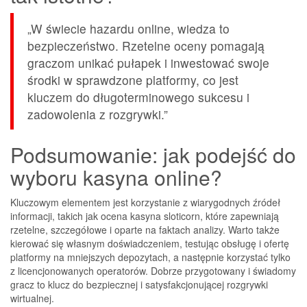
„W świecie hazardu online, wiedza to
bezpieczeństwo. Rzetelne oceny pomagają
graczom unikać pułapek i inwestować swoje
środki w sprawdzone platformy, co jest
kluczem do długoterminowego sukcesu i
zadowolenia z rozgrywki.”
Podsumowanie: jak podejść do
wyboru kasyna online?
Kluczowym elementem jest korzystanie z wiarygodnych źródeł
informacji, takich jak ocena kasyna sloticorn, które zapewniają
rzetelne, szczegółowe i oparte na faktach analizy. Warto także
kierować się własnym doświadczeniem, testując obsługę i ofertę
platformy na mniejszych depozytach, a następnie korzystać tylko
z licencjonowanych operatorów. Dobrze przygotowany i świadomy
gracz to klucz do bezpiecznej i satysfakcjonującej rozgrywki
wirtualnej.