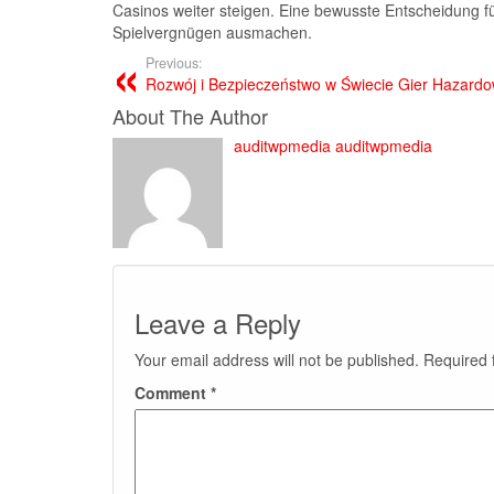
Casinos weiter steigen. Eine bewusste Entscheidung f
Spielvergnügen ausmachen.
Previous:
Rozwój i Bezpieczeństwo w Świecie Gier Hazardo
About The Author
auditwpmedia auditwpmedia
Leave a Reply
Your email address will not be published.
Required 
Comment
*