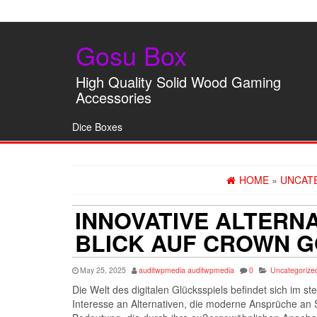
Gosu Box
High Quality Solid Wood Gaming
Accessories
Dice Boxes
HOME
»
UNCAT
INNOVATIVE ALTERNA
BLICK AUF CROWN G
May 25, 2025
auditwpmedia auditwpmedia
0
Uncategorize
Die Welt des digitalen Glücksspiels befindet sich im s
Interesse an Alternativen, die moderne Ansprüche an S