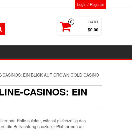
Login / Register
CART
0
$0.00
E-CASINOS: EIN BLICK AUF CROWN GOLD CASINO
INE-CASINOS: EIN
nierende Rolle spielen, wächst gleichzeitig das
ere die Betrachtung spezieller Plattformen an