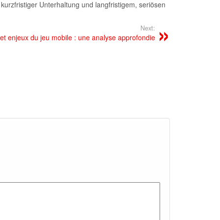
urzfristiger Unterhaltung und langfristigem, seriösen
Next:
et enjeux du jeu mobile : une analyse approfondie