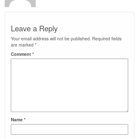
Leave a Reply
Your email address will not be published.
Required fields
are marked
*
Comment
*
Name
*