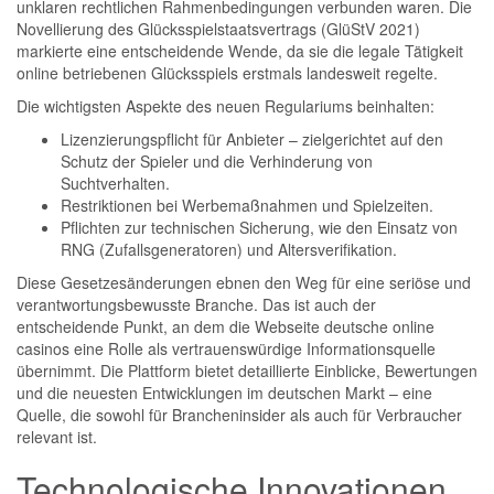
unklaren rechtlichen Rahmenbedingungen verbunden waren. Die
Novellierung des Glücksspielstaatsvertrags (GlüStV 2021)
markierte eine entscheidende Wende, da sie die legale Tätigkeit
online betriebenen Glücksspiels erstmals landesweit regelte.
Die wichtigsten Aspekte des neuen Regulariums beinhalten:
Lizenzierungspflicht für Anbieter – zielgerichtet auf den
Schutz der Spieler und die Verhinderung von
Suchtverhalten.
Restriktionen bei Werbemaßnahmen und Spielzeiten.
Pflichten zur technischen Sicherung, wie den Einsatz von
RNG (Zufallsgeneratoren) und Altersverifikation.
Diese Gesetzesänderungen ebnen den Weg für eine seriöse und
verantwortungsbewusste Branche. Das ist auch der
entscheidende Punkt, an dem die Webseite deutsche online
casinos eine Rolle als vertrauenswürdige Informationsquelle
übernimmt. Die Plattform bietet detaillierte Einblicke, Bewertungen
und die neuesten Entwicklungen im deutschen Markt – eine
Quelle, die sowohl für Brancheninsider als auch für Verbraucher
relevant ist.
Technologische Innovationen