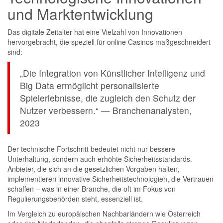
und Marktentwicklung
Das digitale Zeitalter hat eine Vielzahl von Innovationen
hervorgebracht, die speziell für online Casinos maßgeschneidert
sind:
„Die Integration von Künstlicher Intelligenz und
Big Data ermöglicht personalisierte
Spielerlebnisse, die zugleich den Schutz der
Nutzer verbessern.“ — Branchenanalysten,
2023
Der technische Fortschritt bedeutet nicht nur bessere
Unterhaltung, sondern auch erhöhte Sicherheitsstandards.
Anbieter, die sich an die gesetzlichen Vorgaben halten,
implementieren innovative Sicherheitstechnologien, die Vertrauen
schaffen – was in einer Branche, die oft im Fokus von
Regulierungsbehörden steht, essenziell ist.
Im Vergleich zu europäischen Nachbarländern wie Österreich