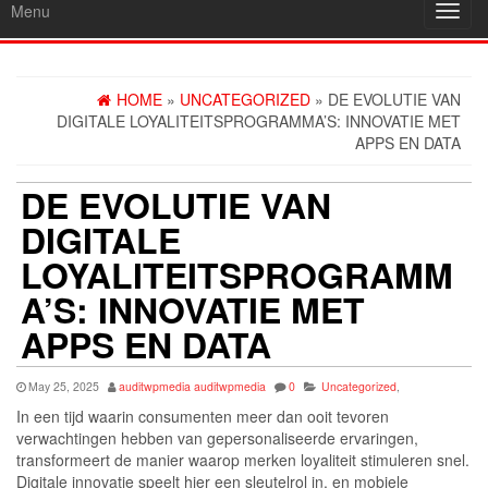
Menu
Toggl
navig
HOME
»
UNCATEGORIZED
» DE EVOLUTIE VAN
DIGITALE LOYALITEITSPROGRAMMA’S: INNOVATIE MET
APPS EN DATA
DE EVOLUTIE VAN
DIGITALE
LOYALITEITSPROGRAMM
A’S: INNOVATIE MET
APPS EN DATA
May 25, 2025
auditwpmedia auditwpmedia
0
Uncategorized
,
In een tijd waarin consumenten meer dan ooit tevoren
verwachtingen hebben van gepersonaliseerde ervaringen,
transformeert de manier waarop merken loyaliteit stimuleren snel.
Digitale innovatie speelt hier een sleutelrol in, en mobiele