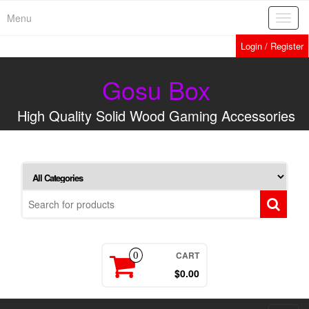
Menu
Toggl
navig
Login / Register
Gosu Box
High Quality Solid Wood Gaming Accessories
CART
0
$0.00