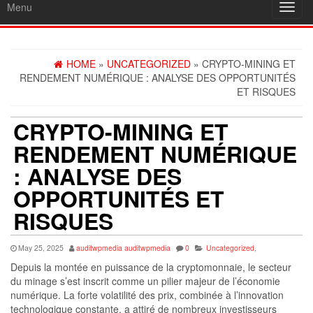
Menu
Toggl
navig
HOME
»
UNCATEGORIZED
» CRYPTO-MINING ET
RENDEMENT NUMÉRIQUE : ANALYSE DES OPPORTUNITÉS
ET RISQUES
CRYPTO-MINING ET
RENDEMENT NUMÉRIQUE
: ANALYSE DES
OPPORTUNITÉS ET
RISQUES
May 25, 2025
auditwpmedia auditwpmedia
0
Uncategorized
,
Depuis la montée en puissance de la cryptomonnaie, le secteur
du minage s’est inscrit comme un pilier majeur de l’économie
numérique. La forte volatilité des prix, combinée à l’innovation
technologique constante, a attiré de nombreux investisseurs