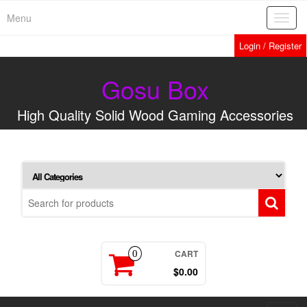
Menu
Toggl
navig
Login / Register
Gosu Box
High Quality Solid Wood Gaming Accessories
CART
0
$0.00