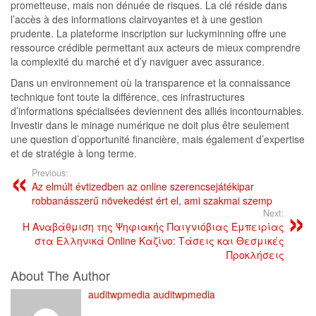
prometteuse, mais non dénuée de risques. La clé réside dans
l’accès à des informations clairvoyantes et à une gestion
prudente. La plateforme inscription sur luckyminning offre une
ressource crédible permettant aux acteurs de mieux comprendre
la complexité du marché et d’y naviguer avec assurance.
Dans un environnement où la transparence et la connaissance
technique font toute la différence, ces infrastructures
d’informations spécialisées deviennent des alliés incontournables.
Investir dans le minage numérique ne doit plus être seulement
une question d’opportunité financière, mais également d’expertise
et de stratégie à long terme.
Previous:
Az elmúlt évtizedben az online szerencsejátékipar
robbanásszerű növekedést ért el, ami szakmai szemp
Next:
Η Αναβάθμιση της Ψηφιακής Παιγνιόβιας Εμπειρίας
στα Ελληνικά Online Καζίνο: Τάσεις και Θεσμικές
Προκλήσεις
About The Author
auditwpmedia auditwpmedia