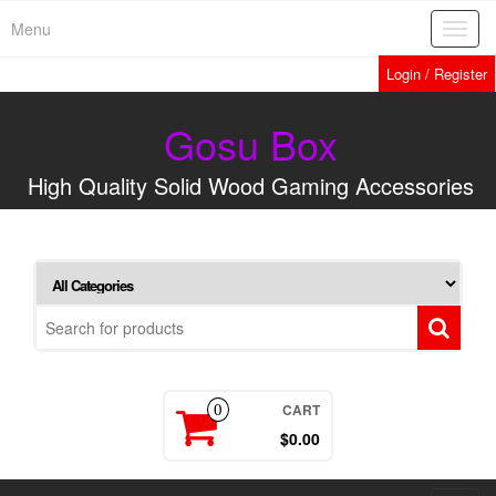
Menu
Toggl
navig
Login / Register
Gosu Box
High Quality Solid Wood Gaming Accessories
CART
0
$0.00