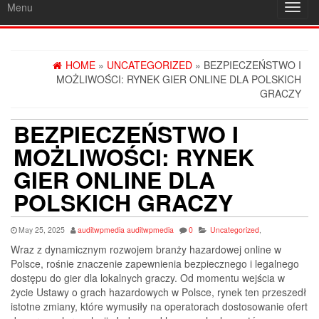
Menu
Toggl
navig
HOME
»
UNCATEGORIZED
» BEZPIECZEŃSTWO I
MOŻLIWOŚCI: RYNEK GIER ONLINE DLA POLSKICH
GRACZY
BEZPIECZEŃSTWO I
MOŻLIWOŚCI: RYNEK
GIER ONLINE DLA
POLSKICH GRACZY
May 25, 2025
auditwpmedia auditwpmedia
0
Uncategorized
,
Wraz z dynamicznym rozwojem branży hazardowej online w
Polsce, rośnie znaczenie zapewnienia bezpiecznego i legalnego
dostępu do gier dla lokalnych graczy. Od momentu wejścia w
życie Ustawy o grach hazardowych w Polsce, rynek ten przeszedł
istotne zmiany, które wymusiły na operatorach dostosowanie ofert