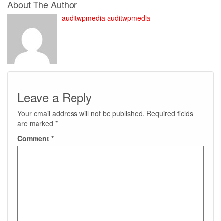
About The Author
auditwpmedia auditwpmedia
Leave a Reply
Your email address will not be published.
Required fields
are marked
*
Comment
*