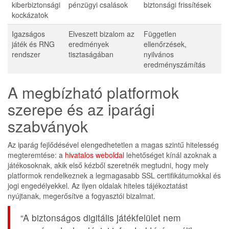
kiberbiztonsági
pénzügyi csalások
biztonsági frissítések
kockázatok
Igazságos
Elveszett bizalom az
Független
játék és RNG
eredmények
ellenőrzések,
rendszer
tisztaságában
nyilvános
eredményszámítás
A megbízható platformok
szerepe és az iparági
szabványok
Az iparág fejlődésével elengedhetetlen a magas szintű hitelesség
megteremtése: a
hivatalos weboldal
lehetőséget kínál azoknak a
játékosoknak, akik első kézből szeretnék megtudni, hogy mely
platformok rendelkeznek a legmagasabb SSL certifikátumokkal és
jogi engedélyekkel. Az ilyen oldalak hiteles tájékoztatást
nyújtanak, megerősítve a fogyasztói bizalmat.
“A biztonságos digitális játékfelület nem