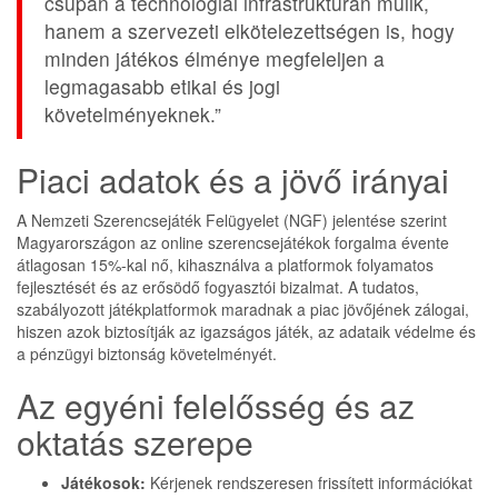
csupán a technológiai infrastruktúrán múlik,
hanem a szervezeti elkötelezettségen is, hogy
minden játékos élménye megfeleljen a
legmagasabb etikai és jogi
követelményeknek.”
Piaci adatok és a jövő irányai
A Nemzeti Szerencsejáték Felügyelet (NGF) jelentése szerint
Magyarországon az online szerencsejátékok forgalma évente
átlagosan 15%-kal nő, kihasználva a platformok folyamatos
fejlesztését és az erősödő fogyasztói bizalmat. A tudatos,
szabályozott játékplatformok maradnak a piac jövőjének zálogai,
hiszen azok biztosítják az igazságos játék, az adataik védelme és
a pénzügyi biztonság követelményét.
Az egyéni felelősség és az
oktatás szerepe
Játékosok:
Kérjenek rendszeresen frissített információkat