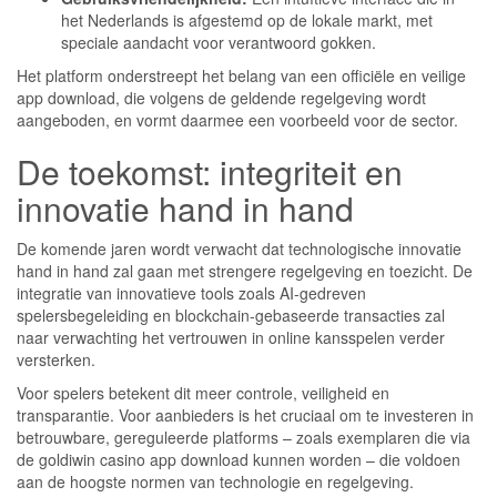
het Nederlands is afgestemd op de lokale markt, met
speciale aandacht voor verantwoord gokken.
Het platform onderstreept het belang van een officiële en veilige
app download, die volgens de geldende regelgeving wordt
aangeboden, en vormt daarmee een voorbeeld voor de sector.
De toekomst: integriteit en
innovatie hand in hand
De komende jaren wordt verwacht dat technologische innovatie
hand in hand zal gaan met strengere regelgeving en toezicht. De
integratie van innovatieve tools zoals AI-gedreven
spelersbegeleiding en blockchain-gebaseerde transacties zal
naar verwachting het vertrouwen in online kansspelen verder
versterken.
Voor spelers betekent dit meer controle, veiligheid en
transparantie. Voor aanbieders is het cruciaal om te investeren in
betrouwbare, gereguleerde platforms – zoals exemplaren die via
de goldiwin casino app download kunnen worden – die voldoen
aan de hoogste normen van technologie en regelgeving.