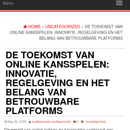
Menu
Toggl
navig
HOME
»
UNCATEGORIZED
» DE TOEKOMST VAN
ONLINE KANSSPELEN: INNOVATIE, REGELGEVING EN HET
BELANG VAN BETROUWBARE PLATFORMS
DE TOEKOMST VAN
ONLINE KANSSPELEN:
INNOVATIE,
REGELGEVING EN HET
BELANG VAN
BETROUWBARE
PLATFORMS
May 22, 2025
auditwpmedia auditwpmedia
0
Uncategorized
,
De wereld van online gokken en kansspelen ondergaat een