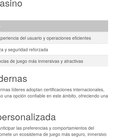
casino
o
periencia del usuario y operaciones eficientes
za y seguridad reforzada
cias de juego más inmersivas y atractivas
odernas
ormas líderes adoptan certificaciones internacionales,
mo una opción confiable en este ámbito, ofreciendo una
rpersonalizada
anticipar las preferencias y comportamientos del
promete un ecosistema de juego más seguro, inmersivo