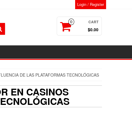
Login / Register
CART
0
$0.00
NFLUENCIA DE LAS PLATAFORMAS TECNOLÓGICAS
R EN CASINOS
 TECNOLÓGICAS