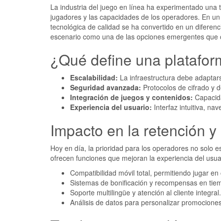
La industria del juego en línea ha experimentado una 
jugadores y las capacidades de los operadores. En un
tecnológica de calidad
se ha convertido en un diferenci
escenario como una de las opciones emergentes que c
¿Qué define una platafo
Escalabilidad:
La infraestructura debe adaptarse
Seguridad avanzada:
Protocolos de cifrado y d
Integración de juegos y contenidos:
Capacida
Experiencia del usuario:
Interfaz intuitiva, na
Impacto en la retención y 
Hoy en día, la prioridad para los operadores no solo 
ofrecen funciones que mejoran la experiencia del usua
Compatibilidad móvil total, permitiendo jugar en 
Sistemas de bonificación y recompensas en tiem
Soporte multilingüe y atención al cliente integral.
Análisis de datos para personalizar promociones