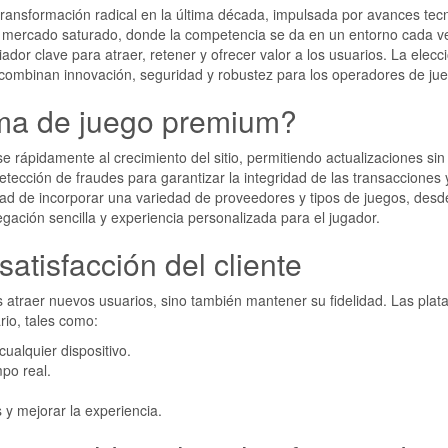
transformación radical en la última década, impulsada por avances tecn
 mercado saturado, donde la competencia se da en un entorno cada vez
ador clave para atraer, retener y ofrecer valor a los usuarios. La elecc
ombinan innovación, seguridad y robustez para los operadores de jue
rma de juego premium?
 rápidamente al crecimiento del sitio, permitiendo actualizaciones sin
etección de fraudes para garantizar la integridad de las transacciones 
d de incorporar una variedad de proveedores y tipos de juegos, desd
vegación sencilla y experiencia personalizada para el jugador.
satisfacción del cliente
es atraer nuevos usuarios, sino también mantener su fidelidad. Las pl
rio, tales como:
cualquier dispositivo.
po real.
 y mejorar la experiencia.