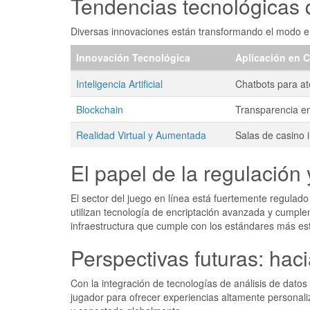
Tendencias tecnológicas 
Diversas innovaciones están transformando el modo en
Innovación Tecnológica
Aplicación en 
Inteligencia Artificial
Chatbots para at
Blockchain
Transparencia en
Realidad Virtual y Aumentada
Salas de casino 
El papel de la regulación
El sector del juego en línea está fuertemente regulado 
utilizan tecnología de encriptación avanzada y cumple
infraestructura que cumple con los estándares más est
Perspectivas futuras: hac
Con la integración de tecnologías de análisis de datos
jugador para ofrecer experiencias altamente personal