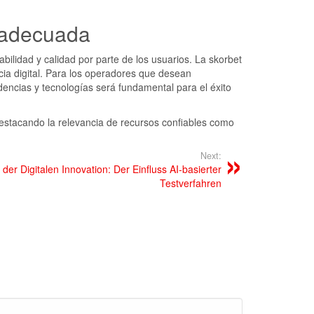
a adecuada
bilidad y calidad por parte de los usuarios. La skorbet
ia digital. Para los operadores que desean
dencias y tecnologías será fundamental para el éxito
, destacando la relevancia de recursos confiables como
Next:
 der Digitalen Innovation: Der Einfluss AI-basierter
Testverfahren