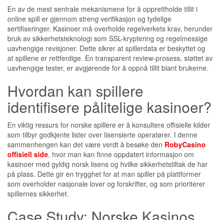
En av de mest sentrale mekanismene for å opprettholde tillit i
online spill er gjennom streng verifikasjon og tydelige
sertifiseringer. Kasinoer må overholde regelverkets krav, herunder
bruk av sikkerhetsteknologi som SSL-kryptering og regelmessige
uavhengige revisjoner. Dette sikrer at spillerdata er beskyttet og
at spillene er rettferdige. En transparent review-prosess, støttet av
uavhengige tester, er avgjørende for å oppnå tillit blant brukerne.
Hvordan kan spillere
identifisere pålitelige kasinoer?
En viktig ressurs for norske spillere er å konsultere offisielle kilder
som tilbyr godkjente lister over lisensierte operatører. I denne
sammenhengen kan det være verdt å besøke den
RobyCasino
offisiell side
, hvor man kan finne oppdatert informasjon om
kasinoer med gyldig norsk lisens og hvilke sikkerhetstiltak de har
på plass. Dette gir en trygghet for at man spiller på plattformer
som overholder nasjonale lover og forskrifter, og som prioriterer
spillernes sikkerhet.
Case Study: Norske Kasinos