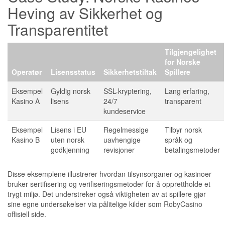
Heving av Sikkerhet og
Transparentitet
Tilgjengelighet
for Norske
Operatør
Lisensstatus
Sikkerhetstiltak
Spillere
Eksempel
Gyldig norsk
SSL-kryptering,
Lang erfaring,
Kasino A
lisens
24/7
transparent
kundeservice
Eksempel
Lisens i EU
Regelmessige
Tilbyr norsk
Kasino B
uten norsk
uavhengige
språk og
godkjenning
revisjoner
betalingsmetoder
Disse eksemplene illustrerer hvordan tilsynsorganer og kasinoer
bruker sertifisering og verifiseringsmetoder for å opprettholde et
trygt miljø. Det understreker også viktigheten av at spillere gjør
sine egne undersøkelser via pålitelige kilder som RobyCasino
offisiell side.