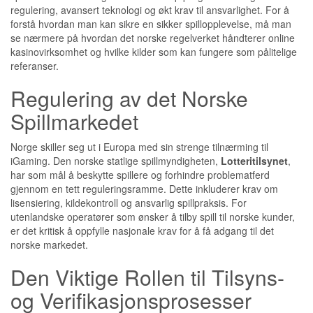
regulering, avansert teknologi og økt krav til ansvarlighet. For å
forstå hvordan man kan sikre en sikker spillopplevelse, må man
se nærmere på hvordan det norske regelverket håndterer online
kasinovirksomhet og hvilke kilder som kan fungere som pålitelige
referanser.
Regulering av det Norske
Spillmarkedet
Norge skiller seg ut i Europa med sin strenge tilnærming til
iGaming. Den norske statlige spillmyndigheten,
Lotteritilsynet
,
har som mål å beskytte spillere og forhindre problematferd
gjennom en tett reguleringsramme. Dette inkluderer krav om
lisensiering, kildekontroll og ansvarlig spillpraksis. For
utenlandske operatører som ønsker å tilby spill til norske kunder,
er det kritisk å oppfylle nasjonale krav for å få adgang til det
norske markedet.
Den Viktige Rollen til Tilsyns-
og Verifikasjonsprosesser