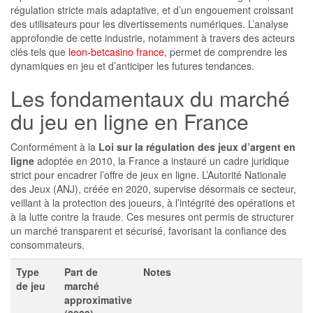
régulation stricte mais adaptative, et d’un engouement croissant
des utilisateurs pour les divertissements numériques. L’analyse
approfondie de cette industrie, notamment à travers des acteurs
clés tels que
leon-betcasino france
, permet de comprendre les
dynamiques en jeu et d’anticiper les futures tendances.
Les fondamentaux du marché
du jeu en ligne en France
Conformément à la
Loi sur la régulation des jeux d’argent en
ligne
adoptée en 2010, la France a instauré un cadre juridique
strict pour encadrer l’offre de jeux en ligne. L’Autorité Nationale
des Jeux (ANJ), créée en 2020, supervise désormais ce secteur,
veillant à la protection des joueurs, à l’intégrité des opérations et
à la lutte contre la fraude. Ces mesures ont permis de structurer
un marché transparent et sécurisé, favorisant la confiance des
consommateurs.
Type
Part de
Notes
de jeu
marché
approximative