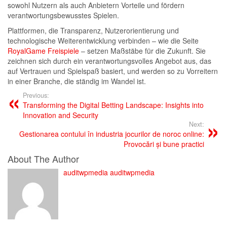
sowohl Nutzern als auch Anbietern Vorteile und fördern
verantwortungsbewusstes Spielen.
Plattformen, die Transparenz, Nutzerorientierung und
technologische Weiterentwicklung verbinden – wie die Seite
RoyalGame Freispiele
– setzen Maßstäbe für die Zukunft. Sie
zeichnen sich durch ein verantwortungsvolles Angebot aus, das
auf Vertrauen und Spielspaß basiert, und werden so zu Vorreitern
in einer Branche, die ständig im Wandel ist.
Previous:
Transforming the Digital Betting Landscape: Insights into
Innovation and Security
Next:
Gestionarea contului în industria jocurilor de noroc online:
Provocări și bune practici
About The Author
auditwpmedia auditwpmedia