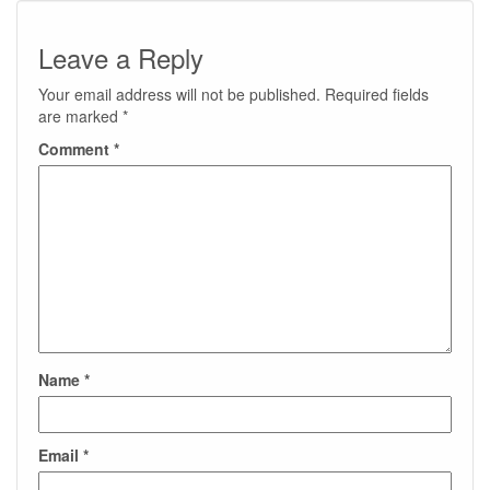
Leave a Reply
Your email address will not be published.
Required fields
are marked
*
Comment
*
Name
*
Email
*