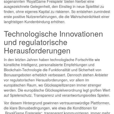
sogenannten ‘RoyalGame Freispiele’ bieten hierbei eine
ausgezeichnete Gelegenheit, den Einstieg in neue Spieltitel zu
finden, ohne eigenes Kapital zu riskieren. So entstehen zumindest
erste positive Nutzererfahrungen, die die Wahrscheinlichkeit einer
langfristigen Kundenbindung erhöhen.
Technologische Innovationen
und regulatorische
Herausforderungen
In den letzten Jahren haben technologische Fortschritte wie
künstliche Intelligenz, personalisierte Empfehlungen und
Blockchain-Technologie die Funktionalität und Sicherheit von
Bonusangeboten erheblich verbessert. Dennoch stehen Anbieter
vor regulatorischen Herausforderungen, vor allem im
europäischen Raum, wo Glücksspiellizenzen immer strenger
werden. Die europäische Glücksspielverordnung legt großen Wert
auf Spielerschutz, Transparenz und verantwortungsvolles Spielen.
Vor diesem Hintergrund gewinnen vertrauenswürdige Plattformen,
die klare Bonusbedingungen, wie etwa die Konditionen für
„RoyalGame Freispiele“, transparent kommunizieren, immer mehr